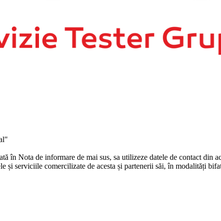
al"
în Nota de informare de mai sus, sa utilizeze datele de contact din ace
și serviciile comercilizate de acesta și partenerii săi, în modalități bifa