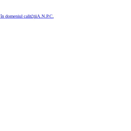
 în domeniul calității
A.N.P.C.