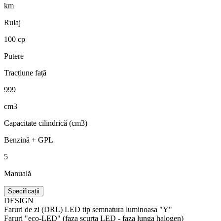
km
Rulaj
100 cp
Putere
Tracțiune față
999
cm3
Capacitate cilindrică (cm3)
Benzină + GPL
5
Manuală
Specificații
DESIGN
Faruri de zi (DRL) LED tip semnatura luminoasa "Y"
Faruri "eco-LED" (faza scurta LED - faza lunga halogen)