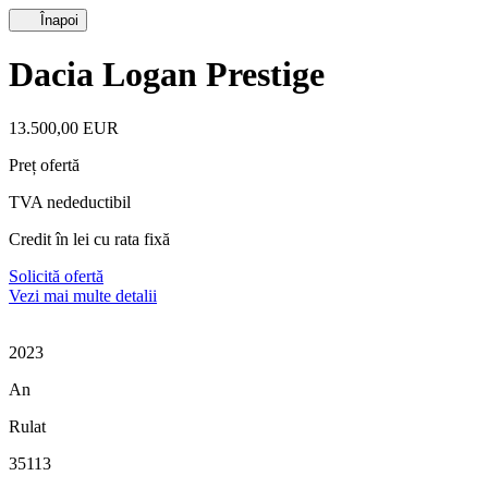
Înapoi
Dacia Logan Prestige
13.500,00 EUR
Preț ofertă
TVA nedeductibil
Credit în lei cu rata fixă
Solicită ofertă
Vezi mai multe detalii
2023
An
Rulat
35113