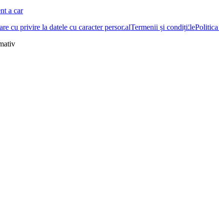
nt a car
re cu privire la datele cu caracter personal
Termenii și condițiile
Politica
rmativ