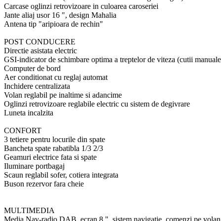
Carcase oglinzi retrovizoare in culoarea caroseriei
Jante aliaj usor 16 ", design Mahalia
Antena tip "aripioara de rechin"
POST CONDUCERE
Directie asistata electric
GSI-indicator de schimbare optima a treptelor de viteza (cutii manuale
Computer de bord
Aer conditionat cu reglaj automat
Inchidere centralizata
Volan reglabil pe inaltime si adancime
Oglinzi retrovizoare reglabile electric cu sistem de degivrare
Luneta incalzita
CONFORT
3 tetiere pentru locurile din spate
Bancheta spate rabatibla 1/3 2/3
Geamuri electrice fata si spate
Iluminare portbagaj
Scaun reglabil sofer, cotiera integrata
Buson rezervor fara cheie
MULTIMEDIA
Media Nav-radio DAB, ecran 8 ", sistem navigatie, comenzi pe volan