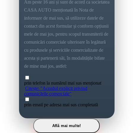
Am peste 16 ani și sunt de acord ca societatea
CASA AUTO menționată în Nota de
informare de mai sus, să utilizeze datele de
contact din acest formular și conform opțiunii
mele de mai jos, pentru scopul transmiterii de
comunicări comerciale ulterioare în legătură
cu produsele și serviciile comercializate de
acesta și partenerii săi, în modalitățile bifate
de mine mai jos, astfel:
prin telefon la numărul mai sus menționat
Citește: "Acordul explicit privind
comunicările comerciale"
prin email pe adresa mai sus completată
Află mai multe!