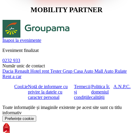
MOBILITY PARTNER
Înapoi la evenimente
Eveniment finalizat
0232 933
Număr unic de contact
Dacia
Renault
Hotel rent
Tester Grup
Casa Auto
Mall Auto
Rulate
Rent a car
Cookie
Notă de informare cu
Termenii
Politica în
A.N.P.C.
privire la datele cu
și
domeniul
caracter personal
condițiile
calității
Toate informațiile și imaginile existente pe acest site sunt cu titlu
informativ
Preferințe cookie