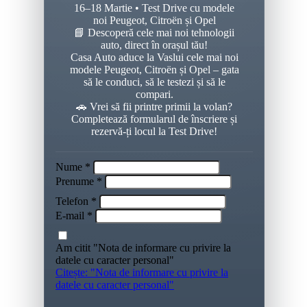
16–18 Martie • Test Drive cu modele
noi Peugeot, Citroën și Opel
📘
Descoperă cele mai noi tehnologii
auto, direct în orașul tău!
Casa Auto aduce la Vaslui cele mai noi
modele Peugeot, Citroën și Opel – gata
să le conduci, să le testezi și să le
compari.
🚗
Vrei să fii printre primii la volan?
Completează formularul de înscriere și
rezervă-ți locul la Test Drive!
Nume *
Prenume *
Telefon *
E-mail *
Am citit "Nota de informare cu privire la
datele cu caracter personal"
Citește: "Nota de informare cu privire la
datele cu caracter personal"