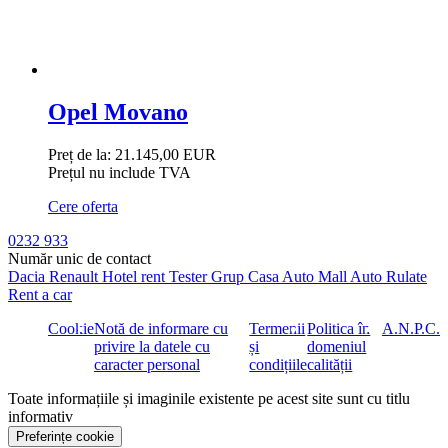
Opel Movano
Preț de la:
21.145,00 EUR
Prețul nu include TVA
Cere oferta
0232 933
Număr unic de contact
Dacia
Renault
Hotel rent
Tester Grup
Casa Auto
Mall Auto
Rulate
Rent a car
Cookie
Notă de informare cu
Termenii
Politica în
A.N.P.C.
privire la datele cu
și
domeniul
caracter personal
condițiile
calității
Toate informațiile și imaginile existente pe acest site sunt cu titlu
informativ
Preferințe cookie