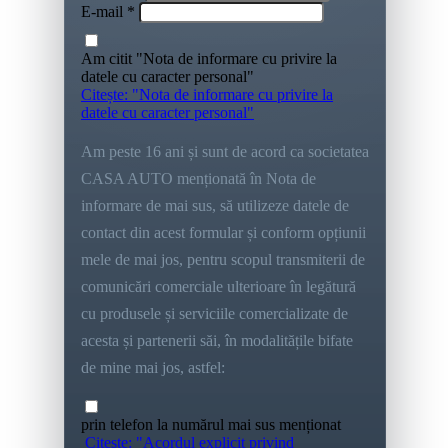
E-mail *
Am citit "Nota de informare cu privire la
datele cu caracter personal"
Citește: "Nota de informare cu privire la
datele cu caracter personal"
Am peste 16 ani și sunt de acord ca societatea
CASA AUTO menționată în Nota de
informare de mai sus, să utilizeze datele de
contact din acest formular și conform opțiunii
mele de mai jos, pentru scopul transmiterii de
comunicări comerciale ulterioare în legătură
cu produsele și serviciile comercializate de
acesta și partenerii săi, în modalitățile bifate
de mine mai jos, astfel:
prin telefon la numărul mai sus menționat
Citește: "Acordul explicit privind