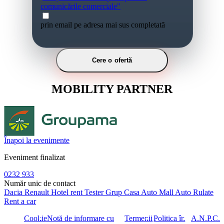
comunicările comerciale"
prin email pe adresa mai sus completată
Cere o ofertă
MOBILITY PARTNER
Înapoi la evenimente
Eveniment finalizat
0232 933
Număr unic de contact
Dacia
Renault
Hotel rent
Tester Grup
Casa Auto
Mall Auto
Rulate
Rent a car
Cookie
Notă de informare cu
Termenii
Politica în
A.N.P.C.