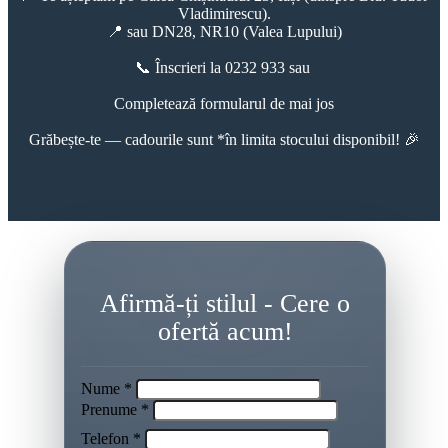
Vladimirescu).
📍 sau DN28, NR10 (Valea Lupului)
📞 Înscrieri la 0232 933 sau
Completează formularul de mai jos
Grăbește-te — cadourile sunt *în limita stocului disponibil! 🎉
Afirmă-ți stilul - Cere o
ofertă acum!
Nume *
Prenume *
Telefon *