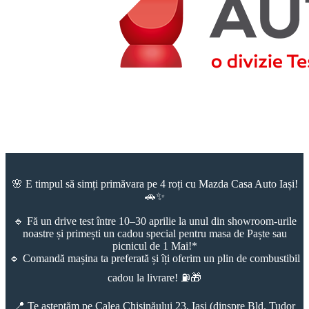
🌸 E timpul să simți primăvara pe 4 roți cu Mazda Casa Auto Iași!
🚗✨
🔹 Fă un drive test între 10–30 aprilie la unul din showroom-urile
noastre și primești un cadou special pentru masa de Paște sau
picnicul de 1 Mai!*
🔹 Comandă mașina ta preferată și îți oferim un plin de combustibil
cadou la livrare! ⛽🎁
📍 Te așteptăm pe Calea Chișinăului 23, Iași (dinspre Bld. Tudor