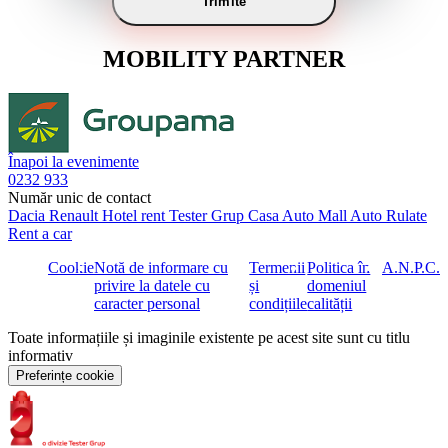
Trimite
MOBILITY PARTNER
Înapoi la evenimente
0232 933
Număr unic de contact
Dacia
Renault
Hotel rent
Tester Grup
Casa Auto
Mall Auto
Rulate
Rent a car
Cookie
Notă de informare cu
Termenii
Politica în
A.N.P.C.
privire la datele cu
și
domeniul
caracter personal
condițiile
calității
Toate informațiile și imaginile existente pe acest site sunt cu titlu
informativ
Preferințe cookie