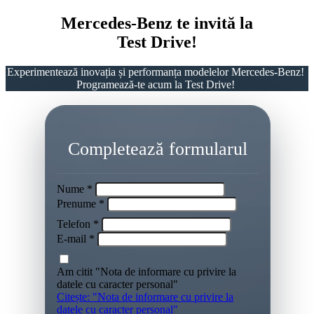
Mercedes-Benz te invită la
Test Drive!
Experimentează inovația și performanța modelelor Mercedes-Benz!
Programează-te acum la Test Drive!
Completează formularul
Nume *
Prenume *
Telefon *
E-mail *
Am citit "Nota de informare cu privire la
datele cu caracter personal"
Citește: "Nota de informare cu privire la
datele cu caracter personal"