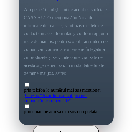
Am peste 16 ani și sunt de acord ca societatea
CASA AUTO menționată în Nota de
informare de mai sus, să utilizeze datele de
contact din acest formular și conform opțiunii
mele de mai jos, pentru scopul transmiterii de
comunicări comerciale ulterioare în legătură
cu produsele și serviciile comercializate de
acesta și partenerii săi, în modalitățile bifate
de mine mai jos, astfel:
prin telefon la numărul mai sus menționat
Citește: "Acordul explicit privind
comunicările comerciale"
prin email pe adresa mai sus completată