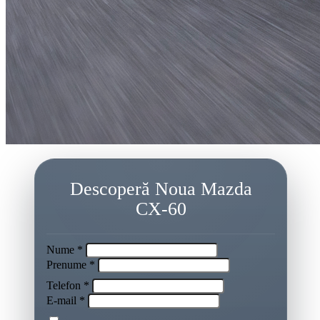
Descoperă Noua Mazda
CX-60
Nume *
Prenume *
Telefon *
E-mail *