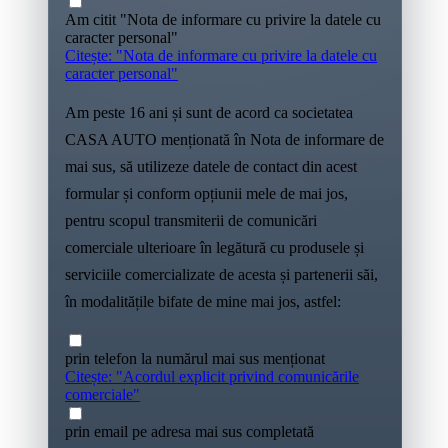
Am citit "Nota de informare cu privire la datele cu
caracter personal"
Citește: "Nota de informare cu privire la datele cu
caracter personal"
Am peste 16 ani și sunt de acord ca societatea
CASA AUTO menționată în Nota de informare de
mai sus, să utilizeze datele de contact din acest
formular și conform opțiunii mele de mai jos,
pentru scopul transmiterii de comunicări
comerciale ulterioare în legătură cu produsele și
serviciile comercializate de acesta și partenerii săi,
în modalitățile bifate de mine mai jos, astfel:
prin telefon la numărul mai sus menționat
Citește: "Acordul explicit privind comunicările
comerciale"
prin email pe adresa mai sus completată