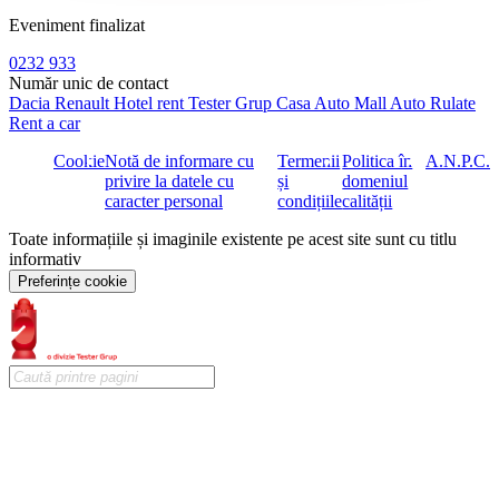
Eveniment finalizat
0232 933
Număr unic de contact
Dacia
Renault
Hotel rent
Tester Grup
Casa Auto
Mall Auto
Rulate
Rent a car
Cookie
Notă de informare cu
Termenii
Politica în
A.N.P.C.
privire la datele cu
și
domeniul
caracter personal
condițiile
calității
Toate informațiile și imaginile existente pe acest site sunt cu titlu
informativ
Preferințe cookie