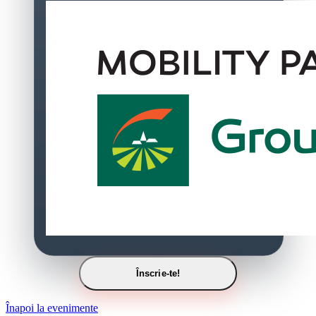
Înscrie-te!
Înapoi la evenimente