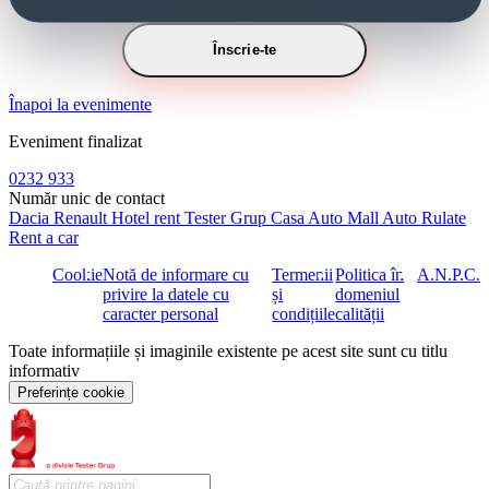
Înscrie-te
Înapoi la evenimente
Eveniment finalizat
0232 933
Număr unic de contact
Dacia
Renault
Hotel rent
Tester Grup
Casa Auto
Mall Auto
Rulate
Rent a car
Cookie
Notă de informare cu
Termenii
Politica în
A.N.P.C.
privire la datele cu
și
domeniul
caracter personal
condițiile
calității
Toate informațiile și imaginile existente pe acest site sunt cu titlu
informativ
Preferințe cookie