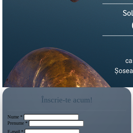
Înscrie-te acum!
Nume *
Prenume *
E-mail *