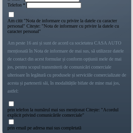
Telefon *
Am citit "Nota de informare cu privire la datele cu caracter
personal" Citește: "Nota de informare cu privire la datele cu
caracter personal"
Am peste 16 ani și sunt de acord ca societatea CASA AUTO
menționată în Nota de informare de mai sus, să utilizeze datele
de contact din acest formular și conform opțiunii mele de mai
jos, pentru scopul transmiterii de comunicări comerciale
ulterioare în legătură cu produsele și serviciile comercializate de
acesta și partenerii săi, în modalitățile bifate de mine mai jos,
astfel:
prin telefon la numărul mai sus menționat Citește: "Acordul
explicit privind comunicările comerciale"
prin email pe adresa mai sus completată