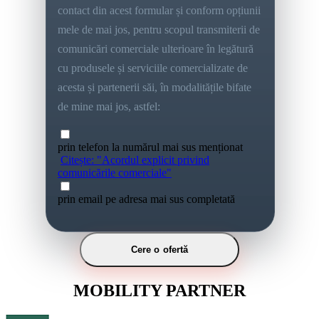
contact din acest formular și conform opțiunii
mele de mai jos, pentru scopul transmiterii de
comunicări comerciale ulterioare în legătură
cu produsele și serviciile comercializate de
acesta și partenerii săi, în modalitățile bifate
de mine mai jos, astfel:
prin telefon la numărul mai sus menționat
Citește: "Acordul explicit privind
comunicările comerciale"
prin email pe adresa mai sus completată
Cere o ofertă
MOBILITY PARTNER