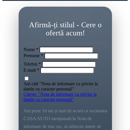
Afirmă-ți stilul - Cere o
ofertă acum!
Nume *
Prenume *
Telefon *
E-mail *
Am citit "Nota de informare cu privire la
datele cu caracter personal"
Citește: "Nota de informare cu privire la
datele cu caracter personal"
Am peste 16 ani și sunt de acord ca societatea
CASA AUTO menționată în Nota de
informare de mai sus, să utilizeze datele de