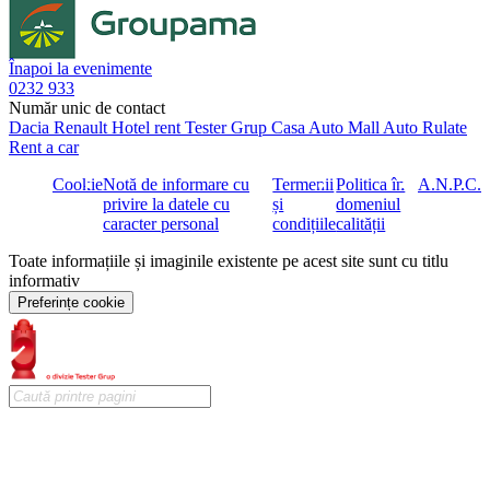
Înapoi la evenimente
0232 933
Număr unic de contact
Dacia
Renault
Hotel rent
Tester Grup
Casa Auto
Mall Auto
Rulate
Rent a car
Cookie
Notă de informare cu
Termenii
Politica în
A.N.P.C.
privire la datele cu
și
domeniul
caracter personal
condițiile
calității
Toate informațiile și imaginile existente pe acest site sunt cu titlu
informativ
Preferințe cookie