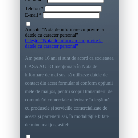
Telefon *
E-mail *
Am citit "Nota de informare cu privire la
datele cu caracter personal"
Citește: "Nota de informare cu privire la
datele cu caracter personal"
Am peste 16 ani și sunt de acord ca societatea
CASA AUTO menționată în Nota de
informare de mai sus, să utilizeze datele de
contact din acest formular și conform opțiunii
mele de mai jos, pentru scopul transmiterii de
comunicări comerciale ulterioare în legătură
cu produsele și serviciile comercializate de
acesta și partenerii săi, în modalitățile bifate
de mine mai jos, astfel: