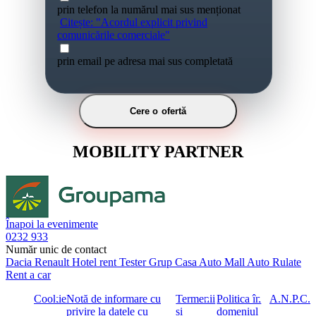
prin telefon la numărul mai sus menționat
Citește: "Acordul explicit privind
comunicările comerciale"
prin email pe adresa mai sus completată
Cere o ofertă
MOBILITY PARTNER
Înapoi la evenimente
0232 933
Număr unic de contact
Dacia
Renault
Hotel rent
Tester Grup
Casa Auto
Mall Auto
Rulate
Rent a car
Cookie
Notă de informare cu
Termenii
Politica în
A.N.P.C.
privire la datele cu
și
domeniul