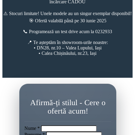
încărcare CADOU
⚠️ Stocuri limitate! Unele modele au un singur exemplar disponibil!
🎯 Ofertă valabilă până pe 30 iunie 2025
📞 Programează un test drive acum la 0232933
📍 Te așteptăm în showroom-urile noastre:
• DN28, nr.10 – Valea Lupului, Iași
• Calea Chișinăului, nr.23, Iași
Afirmă-ți stilul - Cere o
ofertă acum!
Nume *
Prenume *