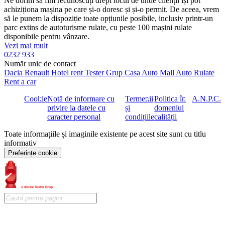
Ne dorim să fim recunoscuți drept locul de unde clienții își pot
achiziționa mașina pe care și-o doresc și și-o permit. De aceea, vrem
să le punem la dispoziție toate opțiunile posibile, inclusiv printr-un
parc extins de autoturisme rulate, cu peste 100 mașini rulate
disponibile pentru vânzare.
Vezi mai mult
0232 933
Număr unic de contact
Dacia
Renault
Hotel rent
Tester Grup
Casa Auto
Mall Auto
Rulate
Rent a car
Cookie
Notă de informare cu
Termenii
Politica în
A.N.P.C.
privire la datele cu
și
domeniul
caracter personal
condițiile
calității
Toate informațiile și imaginile existente pe acest site sunt cu titlu
informativ
Preferințe cookie