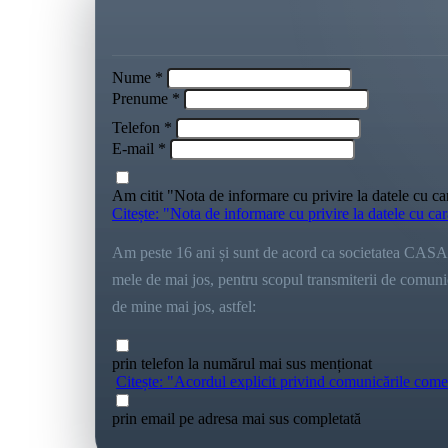
Nume *
Prenume *
Telefon *
E-mail *
Am citit "Nota de informare cu privire la datele cu ca
Citește: "Nota de informare cu privire la datele cu ca
Am peste 16 ani și sunt de acord ca societatea CASA 
mele de mai jos, pentru scopul transmiterii de comunicăr
de mine mai jos, astfel:
prin telefon la numărul mai sus menționat
Citește: "Acordul explicit privind comunicările come
prin email pe adresa mai sus completată