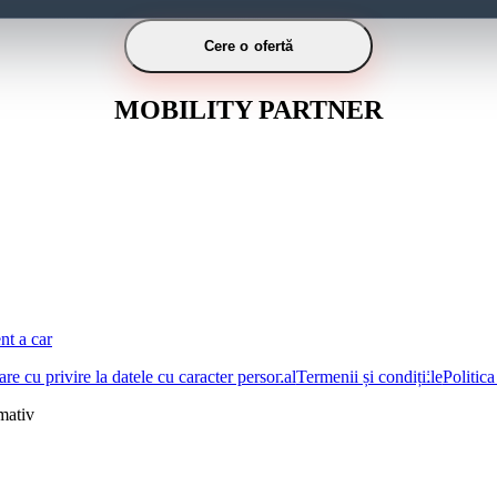
Cere o ofertă
MOBILITY PARTNER
nt a car
re cu privire la datele cu caracter personal
Termenii și condițiile
Politica
rmativ