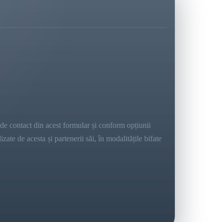
e contact din acest formular și conform opțiunii
ate de acesta și partenerii săi, în modalitățile bifate