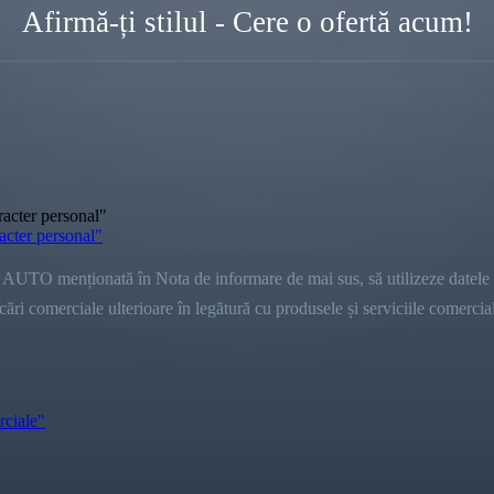
Afirmă-ți stilul - Cere o ofertă acum!
racter personal"
racter personal"
AUTO menționată în Nota de informare de mai sus, să utilizeze datele d
i comerciale ulterioare în legătură cu produsele și serviciile comercializ
rciale"