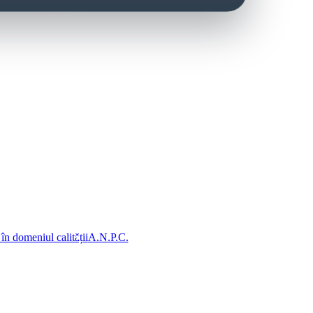
 în domeniul calității
A.N.P.C.