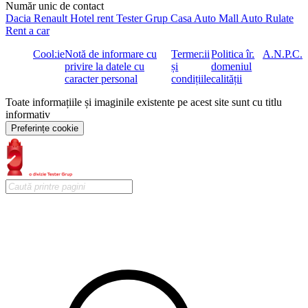
Număr unic de contact
Dacia
Renault
Hotel rent
Tester Grup
Casa Auto
Mall Auto
Rulate
Rent a car
Cookie
Notă de informare cu
Termenii
Politica în
A.N.P.C.
privire la datele cu
și
domeniul
caracter personal
condițiile
calității
Toate informațiile și imaginile existente pe acest site sunt cu titlu
informativ
Preferințe cookie