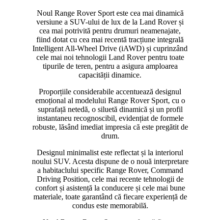
Noul Range Rover Sport este cea mai dinamică
versiune a SUV-ului de lux de la Land Rover și
cea mai potrivită pentru drumuri neamenajate,
fiind dotat cu cea mai recentă tracțiune integrală
Intelligent All-Wheel Drive (iAWD) și cuprinzând
cele mai noi tehnologii Land Rover pentru toate
tipurile de teren, pentru a asigura amploarea
capacității dinamice.
Proporțiile considerabile accentuează designul
emoțional al modelului Range Rover Sport, cu o
suprafață netedă, o siluetă dinamică și un profil
instantaneu recognoscibil, evidențiat de formele
robuste, lăsând imediat impresia că este pregătit de
drum.
Designul minimalist este reflectat și la interiorul
noului SUV. Acesta dispune de o nouă interpretare
a habitaclului specific Range Rover, Command
Driving Position, cele mai recente tehnologii de
confort și asistență la conducere și cele mai bune
materiale, toate garantând că fiecare experiență de
condus este memorabilă.