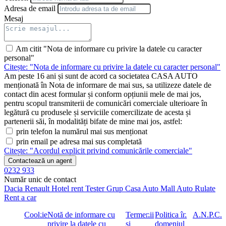
Adresa de email
Mesaj
Am citit "Nota de informare cu privire la datele cu caracter
personal"
Citește: "Nota de informare cu privire la datele cu caracter personal"
Am peste 16 ani și sunt de acord ca societatea CASA AUTO
menționată în Nota de informare de mai sus, sa utilizeze datele de
contact din acest formular și conform opțiunii mele de mai jos,
pentru scopul transmiterii de comunicări comerciale ulterioare în
legătură cu produsele și serviciile comercilizate de acesta și
partenerii săi, în modalități bifate de mine mai jos, astfel:
prin telefon la numărul mai sus menționat
prin email pe adresa mai sus completată
Citește: "Acordul explicit privind comunicările comerciale"
Contactează un agent
0232 933
Număr unic de contact
Dacia
Renault
Hotel rent
Tester Grup
Casa Auto
Mall Auto
Rulate
Rent a car
Cookie
Notă de informare cu
Termenii
Politica în
A.N.P.C.
privire la datele cu
și
domeniul