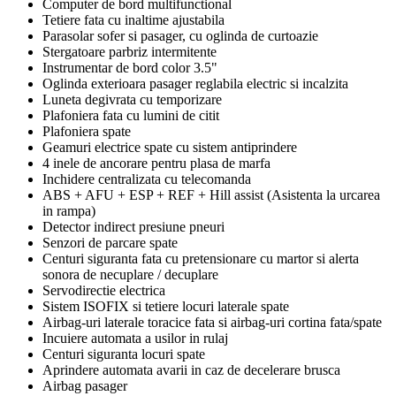
Computer de bord multifunctional
Tetiere fata cu inaltime ajustabila
Parasolar sofer si pasager, cu oglinda de curtoazie
Stergatoare parbriz intermitente
Instrumentar de bord color 3.5"
Oglinda exterioara pasager reglabila electric si incalzita
Luneta degivrata cu temporizare
Plafoniera fata cu lumini de citit
Plafoniera spate
Geamuri electrice spate cu sistem antiprindere
4 inele de ancorare pentru plasa de marfa
Inchidere centralizata cu telecomanda
ABS + AFU + ESP + REF + Hill assist (Asistenta la urcarea
in rampa)
Detector indirect presiune pneuri
Senzori de parcare spate
Centuri siguranta fata cu pretensionare cu martor si alerta
sonora de necuplare / decuplare
Servodirectie electrica
Sistem ISOFIX si tetiere locuri laterale spate
Airbag-uri laterale toracice fata si airbag-uri cortina fata/spate
Incuiere automata a usilor in rulaj
Centuri siguranta locuri spate
Aprindere automata avarii in caz de decelerare brusca
Airbag pasager