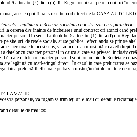
colului 9 alineatul (2) litera (a) din Regulament sau pe un contract în tem
personal, acestea pot fi transmise in mod direct de la
CASA AUTO LET
ntereselor legitime urmărite de societatea noastra sau de o parte terta
|
i la cererea dvs înainte de încheierea unui contract ori atunci cand prelu
acter personal in sensul articolului 6 alineatul (1) litera (f) din Regul
ate pe site-uri de retele sociale, surse publice, efectuandu-se printre alte
er personale in acest sens, va aducem la cunoștință ca aveti dreptul de 
nt a datelor cu caracter personal in cauza si care va privesc, inclusiv creăr
zul în care datele cu caracter personal sunt prelucrate de Societatea noa
asta are legătură cu marketingul direct. În cazul în care prelucrarea se b
itatea prelucrării efectuate pe baza consimţământului înainte de retrage
RECLAMAȚIE
oastră personale, vă rugăm să trimiteți un e-mail cu detaliile reclamație
ând detaliile de mai jos: