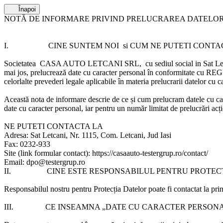
Înapoi
NOTĂ DE INFORMARE PRIVIND PRELUCRAREA DATELO
I.
CINE SUNTEM NOI si CUM NE PUTETI CONTA
Societatea CASA AUTO LETCANI SRL,
cu sediul social in Sat 
mai jos, prelucrează date cu caracter personal în conformit
celorlalte prevederi legale aplicabile în materia prelucrarii datelor cu c
Această nota de informare descrie de ce și cum prelucram datele cu car
date cu caracter personal, iar pentru un număr limitat de prelucrări ac
NE PUTETI CONTACTA LA
Adresa: Sat Letcani, Nr. 1115, Com. Letcani, Jud Iasi
Fax: 0232-933
Site (link formular contact): https://casaauto-testergrup.ro/contact/
Email: dpo@testergrup.ro
II.
CINE ESTE RESPONSABILUL PENTRU PROTEC
Responsabilul nostru pentru Protecția Datelor poate fi contactat la pr
III.
CE INSEAMNA „DATE CU CARACTER PERSONA