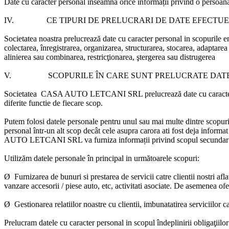
Date cu caracter personal înseamnă orice informații privind o persoană f
IV.
CE TIPURI DE PRELUCRARI DE DATE EFECTU
Societatea noastra prelucrează date cu caracter personal in scopurile en
colectarea, înregistrarea, organizarea, structurarea, stocarea, adaptare
alinierea sau combinarea, restricţionarea, ştergerea sau distrugerea
V.
SCOPURILE ÎN CARE SUNT PRELUCRATE DA
Societatea CASA AUTO LETCANI SRL
prelucrează date cu caracter
diferite functie de fiecare scop.
Putem folosi datele personale pentru unul sau mai multe dintre scopuri
personal într-un alt scop decât cele asupra carora ati fost deja informat
AUTO LETCANI SRL
va furniza informații privind scopul secundar 
Utilizăm datele personale în principal in următoarele
scopuri
:
Ø Furnizarea de bunuri si prestarea de servicii catre clientii nostri aflat
vanzare accesorii / piese auto, etc, activitati asociate. De asemenea ofe
Ø Gestionarea relatiilor noastre cu clientii, imbunatatirea serviciilor cat
Prelucram datele cu caracter personal in scopul îndeplinirii obligaţii