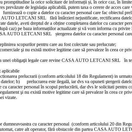
promptitudine la orice solicitare de informații și, în orice caz, în limi
xpres prevăzute de legislația aplicabilă, putem taxa o cerere de acces care
furnizează o copie a datelor cu caracter personal care fac obiectul prelu
 AUTO LETCANI SRL
fără întârzieri nejustificate, rectificarea date
e datele, aveti dreptul de a obține completarea datelor cu caracter perso
upă caz) pe baza informațiilor actualizate și vă vom informa cu privire l
SA AUTO LETCANI SRL
ștergerea datelor cu caracter personal care
inirea scopurilor pentru care au fost colectate sau prelucrate;
erciale şi nu există motive legitime care să prevaleze în ceea ce priv
unei obligaţii legale care revine
CASA AUTO LETCANI SRL
în tem
 aplicabile
rictionarea prelucrarii (conform articolului 18 din Regulament) in urmat
datelor; b) prelucrarea este ilegală, iar dvs va opuneti ştergerii datelor
cu caracter personal în scopul prelucrării, dar dvs le solicitati pentru 
 Regulament şi nu există motive legitime care să prevaleze în ceea ce priv
ei vizate.
lor dumneavoastra cu caracter personal (conform articolului 20 din Regul
 automat, catre alt operator, fără obstacole din partea
CASA AUTO LET