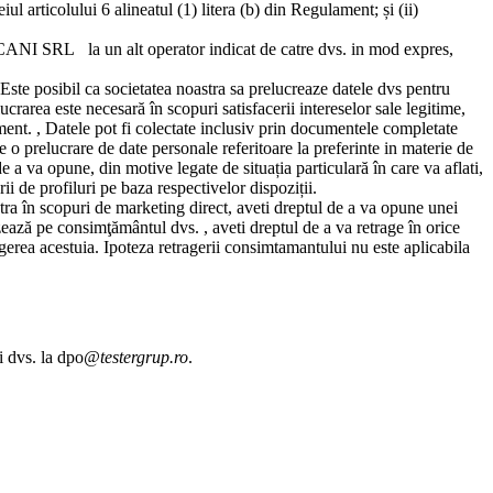
eiul articolului 6 alineatul (1) litera (b) din Regulament;
și
(ii)
CANI SRL
la un alt operator indicat de catre dvs. in mod expres,
 Este posibil ca societatea noastra sa prelucreaze datele dvs pentru
crarea este necesară în scopuri satisfacerii intereselor sale legitime,
ament. , Datele pot fi colectate inclusiv prin documentele completate
le o prelucrare de date personale referitoare la preferinte in materie de
a va opune, din motive legate de situația particulară în care va aflati,
ii de profiluri pe baza respectivelor dispoziții.
stra în scopuri de marketing direct, aveti dreptul de a va opune unei
azează pe consimţământul dvs. , aveti dreptul de a va retrage în orice
rea acestuia. Ipoteza retragerii consimtamantului nu este aplicabila
i dvs. la dpo
@testergrup.ro
.