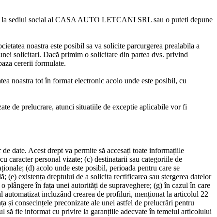
la sediul social al
CASA AUTO LETCANI SRL
sau o puteti depune
etatea noastra este posibil sa va solicite parcurgerea prealabila a
nei solicitari. Dacă primim o solicitare din partea dvs. privind
baza cererii formulate.
atea noastra tot în format electronic acolo unde este posibil, cu
ate de prelucrare, atunci situatiile de exceptie aplicabile vor fi
 de date. Acest drept va permite să accesați toate informațiile
cu caracter personal vizate; (c) destinatarii sau categoriile de
naționale; (d) acolo unde este posibil, perioada pentru care se
ă; (e) existența dreptului de a solicita rectificarea sau ștergerea datelor
 o plângere în fața unei autorități de supraveghere; (g) în cazul în care
al automatizat incluzând crearea de profiluri, menționat la articolul 22
nța și consecințele preconizate ale unei astfel de prelucrări pentru
ul să fie informat cu privire la garanțiile adecvate în temeiul articolului