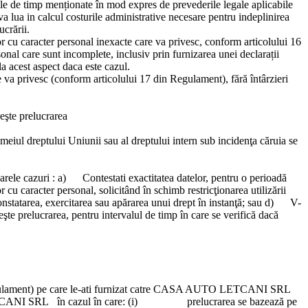
tele de timp menționate în mod expres de prevederile legale aplicabile
 va lua in calcul costurile administrative necesare pentru indeplinirea
crării.
lor cu caracter personal inexacte care va privesc, conform articolului 16
nal care sunt incomplete, inclusiv prin furnizarea unei declarații
a acest aspect daca este cazul.
 va privesc (conform articolului 17 din Regulament), fără întârzieri
eşte prelucrarea
eiul dreptului Uniunii sau al dreptului intern sub incidenţa căruia se
oarele cazuri : a) Contestati exactitatea datelor, pentru o perioadă
 cu caracter personal, solicitând în schimb restricţionarea utilizării
constatarea, exercitarea sau apărarea unui drept în instanţă; sau d) V-
eşte prelucrarea, pentru intervalul de timp în care se verifică dacă
ament) pe care le-ati furnizat catre
CASA AUTO LETCANI SRL
CANI SRL
în cazul în care: (i) prelucrarea se bazează pe