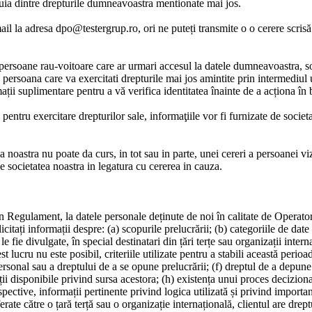
caruia dintre drepturile dumneavoastra mentionate mai jos.
ail la adresa dpo@testergrup.ro, ori ne puteți transmite o o cerere scrisă 
rsoane rau-voitoare care ar urmari accesul la datele dumneavoastra, soci
persoana care va exercitati drepturile mai jos amintite prin intermediul u
ții suplimentare pentru a vă verifica identitatea înainte de a acționa în 
pentru exercitare drepturilor sale, informaţiile vor fi furnizate de societ
ea noastra nu poate da curs, in tot sau in parte, unei cereri a persoanei viz
e societatea noastra in legatura cu cererea in cauza.
n Regulament, la datele personale deținute de noi în calitate de Operator
itați informații despre: (a) scopurile prelucrării; (b) categoriile de date 
e fie divulgate, în special destinatari din țări terțe sau organizații inter
lucru nu este posibil, criteriile utilizate pentru a stabili această perioad
personal sau a dreptului de a se opune prelucrării; (f) dreptul de a depune
ții disponibile privind sursa acestora; (h) existența unui proces decizion
spective, informații pertinente privind logica utilizată și privind importa
rate către o țară terță sau o organizație internațională, clientul are drept