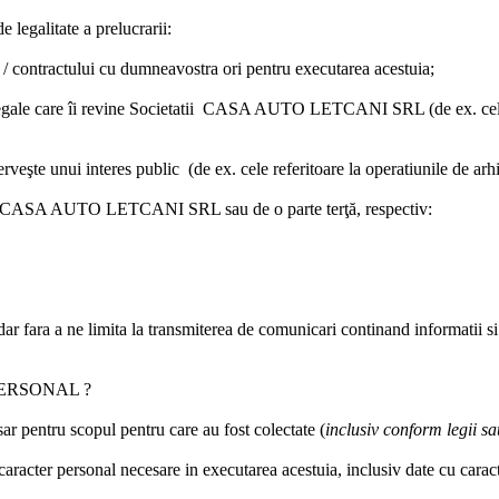
de legalitate a prelucrarii
:
c / contractului cu dumneavostra ori pentru executarea acestuia;
egale care îi revine
Societatii CASA AUTO LETCANI SRL
(de ex. cel
rveşte unui interes public (de ex. cele referitoare la operatiunile de arh
CASA AUTO LETCANI SRL
sau de o parte terţă, respectiv:
siv dar fara a ne limita la transmiterea de comunicari continand informatii s
ERSONAL ?
ar pentru scopul pentru care au fost colectate (
inclusiv conform legii sa
 caracter personal necesare in executarea acestuia, inclusiv date cu cara