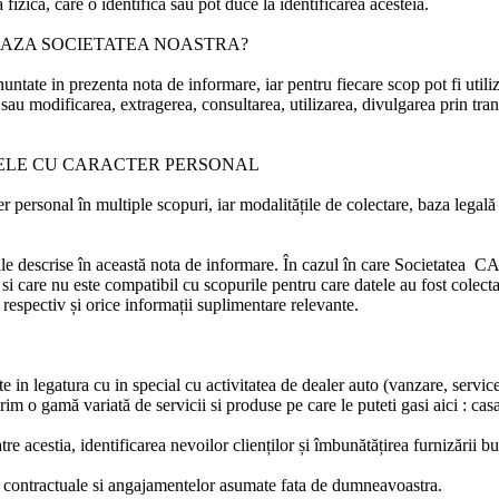
izică, care o identifica sau pot duce la identificarea acesteia.
EAZA SOCIETATEA NOASTRA?
untate in prezenta nota de informare, iar pentru fiecare scop pot fi utili
a sau modificarea, extragerea, consultarea, utilizarea, divulgarea prin tra
TELE CU CARACTER PERSONAL
 personal în multiple scopuri, iar modalitățile de colectare, baza legală d
le descrise în această nota de informare. În cazul în care
Societatea 
 si care nu este compatibil cu scopurile pentru care datele au fost colectat
respectiv și orice informații suplimentare relevante.
e in legatura cu in special cu activitatea de dealer auto (vanzare, service,
rim o gamă variată de servicii si produse pe care le puteti gasi aici : ca
re acestia, identificarea nevoilor clienților și îmbunătățirea furnizării bunu
lor contractuale si angajamentelor asumate fata de dumneavoastra.