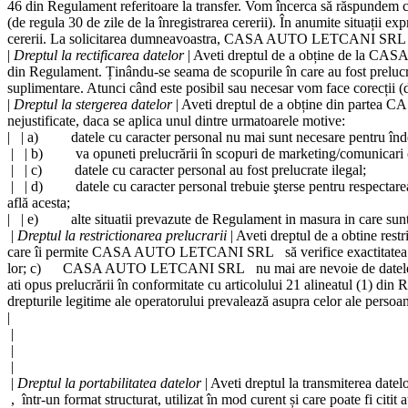
46 din Regulament referitoare la transfer. Vom încerca să răspundem cu 
(de regula 30 de zile de la înregistrarea cererii). În anumite situații e
cererii. La solicitarea dumneavoastra,
CASA AUTO LETCANI SRL
|
Dreptul la rectificarea datelor
| Aveti dreptul de a obține de la
CASA
din Regulament. Ținându-se seama de scopurile în care au fost prelucrat
suplimentare. Atunci când este posibil sau necesar vom face corecții (d
|
Dreptul la stergerea datelor
| Aveti dreptul de a obține din partea
CA
nejustificate, daca se aplica unul dintre urmatoarele motive:
|
| a) datele cu caracter personal nu mai sunt necesare pentru îndepl
|
| b) va opuneti prelucrării în scopuri de marketing/comunicari com
|
| c) datele cu caracter personal au fost prelucrate ilegal;
|
| d) datele cu caracter personal trebuie şterse pentru respectarea 
află acesta;
|
| e) alte situatii prevazute de Regulament in masura in care sunt
|
Dreptul la restrictionarea prelucrarii
| Aveti dreptul de a obtine rest
care îi permite
CASA AUTO LETCANI SRL
să verifice exactitatea 
lor; c)
CASA AUTO LETCANI SRL
nu mai are nevoie de datele 
ati opus prelucrării în conformitate cu articolului 21 alineatul (1) din
drepturile legitime ale operatorului prevalează asupra celor ale persoan
|
|
|
|
|
Dreptul la portabilitatea datelor
| Aveti dreptul la transmiterea date
, într-un format structurat, utilizat în mod curent și care poate fi citit