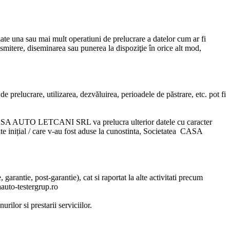
zate una sau mai mult operatiuni de prelucrare a datelor cum ar fi
nsmitere, diseminarea sau punerea la dispoziţie în orice alt mod,
e prelucrare, utilizarea, dezvăluirea, perioadele de păstrare, etc. pot fi
CASA AUTO LETCANI SRL
va prelucra ulterior datele cu caracter
e inițial / care v-au fost aduse la cunostinta,
Societatea CASA
 garantie, post-garantie), cat si raportat la alte activitati precum
saauto-testergrup.ro
rilor si prestarii serviciilor.