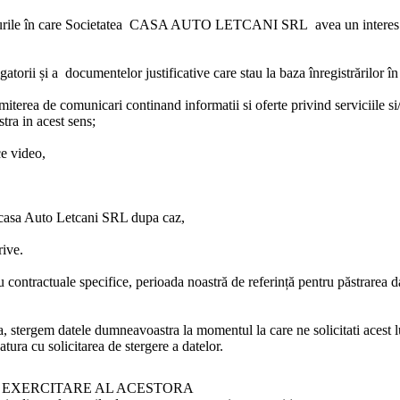
rile în care
Societatea CASA AUTO LETCANI SRL
avea un interes 
atorii și a documentelor justificative care stau la baza înregistrărilor în
ansmiterea de comunicari continand informatii si oferte privind serviciile s
tra in acest sens;
ce video,
eCcasa Auto Letcani SRL dupa caz,
rive.
u contractuale specifice, perioada noastră de referință pentru păstrarea d
ila, stergem datele dumneavoastra la momentul la care ne solicitati acest l
atura cu solicitarea de stergere a datelor.
 EXERCITARE AL ACESTORA