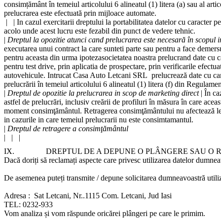
consimțământ în temeiul articolului 6 alineatul (1) litera (a) sau al arti
prelucrarea este efectuată prin mijloace automate.
|
| In cazul exercitarii dreptului la portabilitatea datelor cu caracter 
acolo unde acest lucru este fezabil din punct de vedere tehnic.
|
Dreptul la opozitie atunci cand prelucrarea este necesară în scopul i
executarea unui contract la care sunteti parte sau pentru a face demersur
pentru aceasta din urma ipotezasocietatea noastra prelucrand date cu car
pentru test drive, prin aplicatia de prospectare, prin verificarile efectu
autovehicule. Intrucat Casa Auto Letcani SRL prelucrează date cu caract
prelucrării în temeiul articolului 6 alineatul (1) litera (f) din Regulame
|
Dreptul de opozitie la prelucrarea in scop de marketing direct
| În ca
astfel de prelucrări, inclusiv creării de profiluri în măsura în care ace
moment consimţământul. Retragerea consimţământului nu afectează legal
in cazurile in care temeiul prelucrarii nu este consimtamantul.
|
Dreptul de retragere a consimţământul
| | |
IX.
DREPTUL DE A DEPUNE O PLÂNGERE SAU O 
Dacă doriți să reclamați aspecte care privesc utilizarea datelor dumneav
De asemenea puteți transmite / depune solicitarea dumneavoastră utiliz
Adresa : Sat Letcani, Nr..1115 Com. Letcani, Jud Iasi
TEL: 0232-933
Vom analiza și vom răspunde oricărei plângeri pe care le primim.