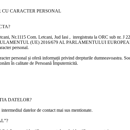
R CU CARACTER PERSONAL
CTA?
Letcani, Nr.1115 Com. Letcani, Jud Iasi , inregistrata la ORC sub nr. 
ate cu REGULAMENTUL (UE) 2016/679 AL PARLAMENTULUI EUROPEAN 
aracter personal.
acter personal și oferă informații privind drepturile dumneavoastra.
So
ționăm în calitate de Persoană Împuternicită.
TIA DATELOR?
in intermediul datelor de contact mai sus mentionate.
L”?