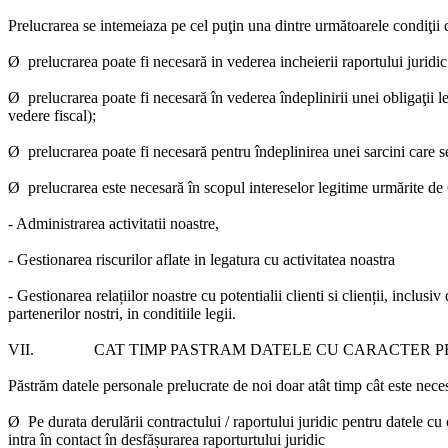
Prelucrarea se intemeiaza pe cel puţin una dintre următoarele
condiţii 
Ø prelucrarea poate fi necesară in vederea incheierii raportului juridi
Ø prelucrarea poate fi necesară în vederea îndeplinirii unei obligaţii l
vedere fiscal);
Ø prelucrarea poate fi necesară pentru îndeplinirea unei sarcini care se
Ø prelucrarea este necesară în scopul intereselor legitime urmărite de
- Administrarea activitatii noastre,
- Gestionarea riscurilor aflate in legatura cu activitatea noastra
- Gestionarea relațiilor noastre cu potentialii clienti si clienții, inclu
partenerilor nostri, in conditiile legii.
VII.
CAT TIMP PASTRAM DATELE CU CARACTER P
Păstrăm datele personale prelucrate de noi doar atât timp cât este neces
Ø Pe durata derulării contractului / raportului juridic pentru datele cu
intra în contact în desfășurarea raporturtului juridic