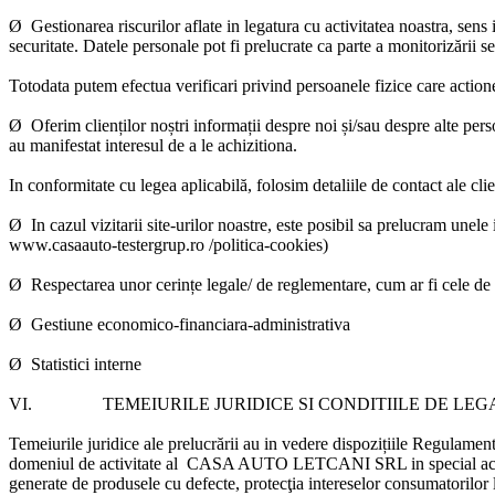
Ø Gestionarea riscurilor aflate in legatura cu activitatea noastra, sens
securitate. Datele personale pot fi prelucrate ca parte a monitorizării sec
Totodata putem efectua verificari privind persoanele fizice care actionea
Ø Oferim clienților noștri informații despre noi și/sau despre alte persoa
au manifestat interesul de a le achizitiona.
In conformitate cu legea aplicabilă, folosim detaliile de contact ale cli
Ø In cazul vizitarii site-urilor noastre, este posibil sa prelucram unele 
www.casaauto-testergrup.ro /politica-cookies)
Ø Respectarea unor cerințe legale/ de reglementare, cum ar fi cele de n
Ø Gestiune economico-financiara-administrativa
Ø Statistici interne
VI.
TEMEIURILE JURIDICE SI CONDITIILE DE LE
Temeiurile juridice ale prelucrării
au in vedere dispozițiile Regulamentu
domeniul de activitate al
CASA AUTO LETCANI SRL
in special a
generate de produsele cu defecte, protecţia intereselor consumatorilor 