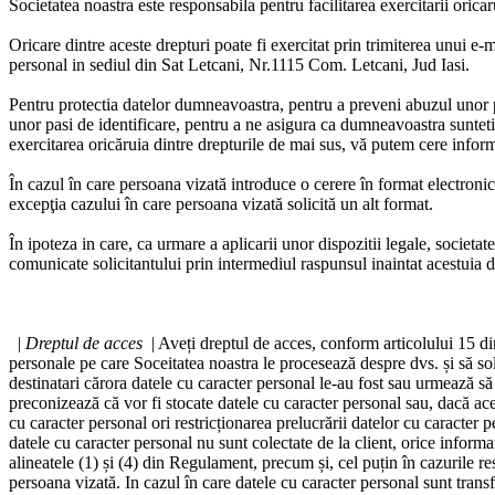
Societatea noastra este responsabila pentru facilitarea exercitarii ori
Oricare dintre aceste drepturi poate fi exercitat prin trimiterea unui e-m
personal in sediul din Sat Letcani, Nr.1115 Com. Letcani, Jud Iasi.
Pentru protectia datelor dumneavoastra, pentru a preveni abuzul unor pe
unor pasi de identificare, pentru a ne asigura ca dumneavoastra sunteti 
exercitarea oricăruia dintre drepturile de mai sus, vă putem cere informa
În cazul în care persoana vizată introduce o cerere în format electronic 
excepţia cazului în care persoana vizată solicită un alt format.
În ipoteza in care, ca urmare a aplicarii unor dispozitii legale, societat
comunicate solicitantului prin intermediul raspunsul inaintat acestuia d
|
Dreptul de acces
| Aveți dreptul de acces, conform articolului 15 di
personale pe care Soceitatea noastra le procesează despre dvs. și să solic
destinatari cărora datele cu caracter personal le-au fost sau urmează să l
preconizează că vor fi stocate datele cu caracter personal sau, dacă acest 
cu caracter personal ori restricționarea prelucrării datelor cu caracter 
datele cu caracter personal nu sunt colectate de la client, orice informa
alineatele (1) și (4) din Regulament, precum și, cel puțin în cazurile re
persoana vizată. In cazul în care datele cu caracter personal sunt transfe