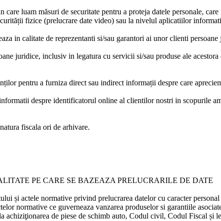
 in care luam măsuri de securitate pentru a proteja datele personale, care
urității fizice (prelucrare date video) sau la nivelul aplicatiilor informat
za in calitate de reprezentanti si/sau garantori ai unor clienti persoane 
ne juridice, inclusiv in legatura cu servicii si/sau produse ale acestora de
enților pentru a furniza direct sau indirect informații despre care apreciem
informatii despre identificatorul online al clientilor nostri in scopurile 
atura fiscala ori de arhivare.
GALITATE PE CARE SE BAZEAZA PRELUCRARILE DE DATE
lui și actele normative privind prelucrarea datelor cu caracter personal 
ctelor normative ce guverneaza vanzarea produselor si garantiile asociat
la achiziţionarea de piese de schimb auto, Codul civil, Codul Fiscal și l