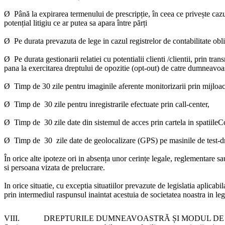
Ø Până la expirarea termenului de prescripție, în ceea ce privește cazu
potențial litigiu ce ar putea sa apara între părți
Ø Pe durata prevazuta de lege in cazul registrelor de contabilitate oblig
Ø Pe durata gestionarii relatiei cu potentialii clienti /clientii, prin tr
pana la exercitarea dreptului de opozitie (opt-out) de catre dumneavoas
Ø Timp de 30 zile pentru imaginile aferente monitorizarii prin mijloa
Ø Timp de 30 zile pentru inregistrarile efectuate prin call-center,
Ø Timp de 30 zile date din sistemul de acces prin cartela in spatiil
Ø Timp de 30 zile date de geolocalizare (GPS) pe masinile de test-d
În orice alte ipoteze ori in absența unor cerințe legale, reglementare sa
si persoana vizata de prelucrare.
In orice situatie, cu exceptia situatiilor prevazute de legislatia aplicab
prin intermediul raspunsul inaintat acestuia de societatea noastra in leg
VIII.
DREPTURILE DUMNEAVOASTRĂ ȘI MODUL DE