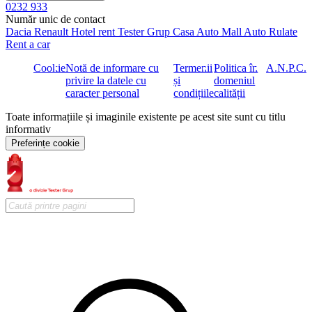
0232 933
Sistem de avertizare la parasirea involuntara a benzii de rulare
Număr unic de contact
(LDW)
Dacia
Renault
Hotel rent
Tester Grup
Casa Auto
Mall Auto
Rulate
Sistem de comutare automat pentru faza lunga (AHB)
Rent a car
Sistem de monitorizare a presiunii in roti (TPM
Cookie
Notă de informare cu
Termenii
Politica în
A.N.P.C.
Prezenta lista cuprinde selectiv cele mai importante echipamente si
privire la datele cu
și
domeniul
dotari ale masinii.
caracter personal
condițiile
calității
Livrarea autovehiculelor se face numai dupa confirmarea platii
integrale in contul vanzatorului si indigenizarea acestora conform
Toate informațiile și imaginile existente pe acest site sunt cu titlu
legislatiei romane.
informativ
Preferințe cookie