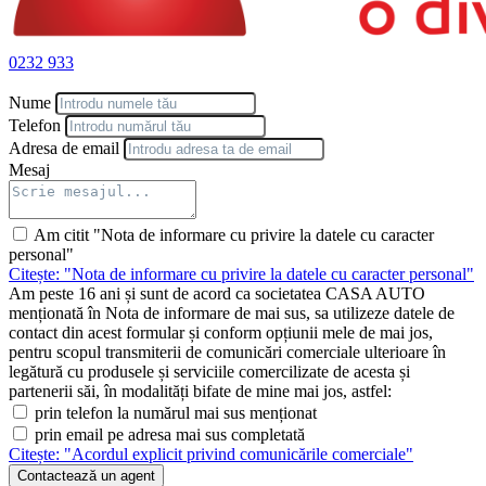
ABS (Anti-lock Braking System)
Actualizari software remote
Airbag-uri de tip cortina fata si spate
0232 933
Airbag-uri frontale sofer si pasager
Scaun sofer reglabil pe inaltime
Nume
Senzor de lumina
Telefon
Smartphone Link Display Audio cu display de 10.4", radio analog si
Adresa de email
DAB, cu 6 difuzoare
Mesaj
Volan ajustabil manual pe 4 directii, din piele artificiala
SIGURANTA
Frana de parcare manuala cu levier
Am citit "Nota de informare cu privire la datele cu caracter
Intelligent Speed Assistance - Atentionare privind depasirea vitezei
personal"
legale & Sistem de recunoastere a semnelor de trafic(TSR)
Citește: "Nota de informare cu privire la datele cu caracter personal"
Scaune cu sistem de prindere ISOFIX (1x pasager fata & 2 bancheta
Am peste 16 ani și sunt de acord ca societatea CASA AUTO
spate)
menționată în Nota de informare de mai sus, sa utilizeze datele de
Senzori de parcare - 4x - spate
contact din acest formular și conform opțiunii mele de mai jos,
Sistem de apelare in caz de urgenta (Emergency call system)
pentru scopul transmiterii de comunicări comerciale ulterioare în
Airbag-uri laterale sofer si pasager
legătură cu produsele și serviciile comercilizate de acesta și
Camera video pentru marsarier
partenerii săi, în modalități bifate de mine mai jos, astfel:
Control electronic al stabilitatii cu asistenta la pornirea in rampa
prin telefon la numărul mai sus menționat
(HSA)
prin email pe adresa mai sus completată
Emergency Brake Assist (pieton/ciclist/vehicule motorizate cu doua
Citește: "Acordul explicit privind comunicările comerciale"
roti)
Contactează un agent
Filtru cu carbon activ