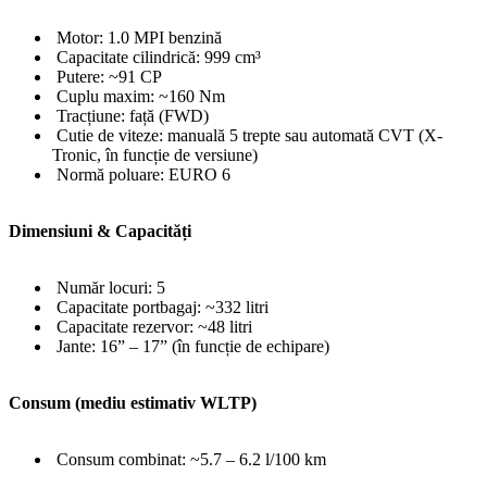
Motor: 1.0 MPI benzină
Capacitate cilindrică: 999 cm³
Putere: ~91 CP
Cuplu maxim: ~160 Nm
Tracțiune: față (FWD)
Cutie de viteze: manuală 5 trepte sau automată CVT (X-
Tronic, în funcție de versiune)
Normă poluare: EURO 6
Dimensiuni & Capacități
Număr locuri: 5
Capacitate portbagaj: ~332 litri
Capacitate rezervor: ~48 litri
Jante: 16” – 17” (în funcție de echipare)
Consum (mediu estimativ WLTP)
Consum combinat: ~5.7 – 6.2 l/100 km