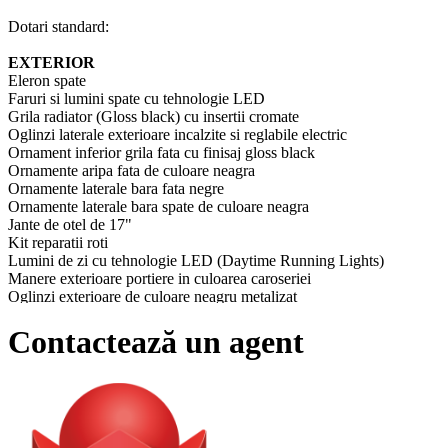
Dotari standard:
EXTERIOR
Eleron spate
Faruri si lumini spate cu tehnologie LED
Grila radiator (Gloss black) cu insertii cromate
Oglinzi laterale exterioare incalzite si reglabile electric
Ornament inferior grila fata cu finisaj gloss black
Ornamente aripa fata de culoare neagra
Ornamente laterale bara fata negre
Ornamente laterale bara spate de culoare neagra
Jante de otel de 17"
Kit reparatii roti
Lumini de zi cu tehnologie LED (Daytime Running Lights)
Manere exterioare portiere in culoarea caroseriei
Oglinzi exterioare de culoare neagru metalizat
Afisaj de bord cu display de 7"
Bancheta spate rabatabila 1/3 - 2/3 si culisabila fata
Contactează un agent
Cotiera fata
Cotiera usi fata din PVC-TEP negru granulat
Cotiera usi spate din PVC-TEP negru granulat
Ornamente laterale geamuri negre
Ornamente laterale inferioare negre
Ornamente protectie bara fata gloss black