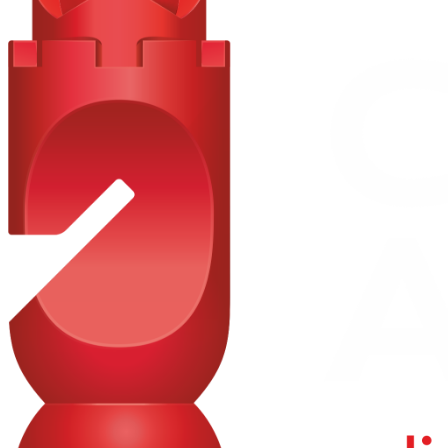
Ornamente protectie bara spate negre
INTERIOR
Plafon interior de culoare gri inchis
Polita portbagaj
Spatiu de depozitare in partea de jos a portbagajului
Tapiterie textila negru cu gri
Tetiere spate (3)
Insertii usi fata de culoare negru granulat
Insertii usi spate de culoare negru granulat
Lumini interioare
Ornament bord argintiu
Parasolare cu oglinda, fara iluminare
CONFORT
Geamuri spate electrice cu functie one touch
Inchidere centralizata si cheie pliabila cu telecomanda (x2)
Luneta cu functie de degivrare
Oglinda retrovizoare cu functie manuala anti orbire
Priza de 12V si 2 porturi USB-C fata
Aer conditionat manual
Conexiune smartphone multimedia fara fir
Cruise control cu limitator de viteza
Geamuri fata electrice cu functie one touch
2 lumini de marsarier