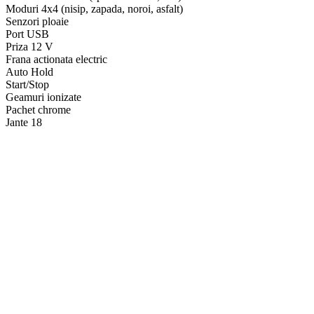
Moduri 4x4 (nisip, zapada, noroi, asfalt)
Senzori ploaie
Port USB
Priza 12 V
Frana actionata electric
Auto Hold
Start/Stop
Geamuri ionizate
Pachet chrome
Jante 18