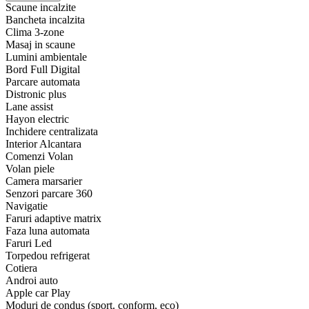
Scaune incalzite
Bancheta incalzita
Clima 3-zone
Masaj in scaune
Lumini ambientale
Bord Full Digital
Parcare automata
Distronic plus
Lane assist
Hayon electric
Inchidere centralizata
Interior Alcantara
Comenzi Volan
Volan piele
Camera marsarier
Senzori parcare 360
Navigatie
Faruri adaptive matrix
Faza luna automata
Faruri Led
Torpedou refrigerat
Cotiera
Androi auto
Apple car Play
Moduri de condus (sport. conform, eco)