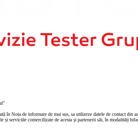
al"
în Nota de informare de mai sus, sa utilizeze datele de contact din ace
și serviciile comercilizate de acesta și partenerii săi, în modalități bifa