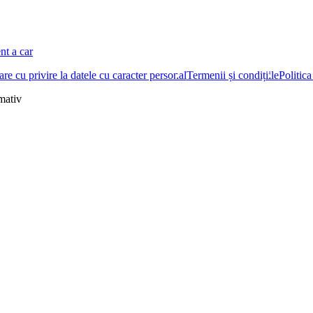
nt a car
re cu privire la datele cu caracter personal
Termenii și condițiile
Politica
rmativ