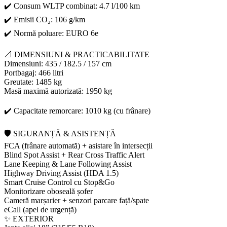
✔️ Consum WLTP combinat: 4.7 l/100 km
✔️ Emisii CO₂: 106 g/km
✔️ Normă poluare: EURO 6e
📐 DIMENSIUNI & PRACTICABILITATE
Dimensiuni: 435 / 182.5 / 157 cm
Portbagaj: 466 litri
Greutate: 1485 kg
Masă maximă autorizată: 1950 kg
✔️ Capacitate remorcare: 1010 kg (cu frânare)
🛡️ SIGURANȚĂ & ASISTENȚĂ
FCA (frânare automată) + asistare în intersecții
Blind Spot Assist + Rear Cross Traffic Alert
Lane Keeping & Lane Following Assist
Highway Driving Assist (HDA 1.5)
Smart Cruise Control cu Stop&Go
Monitorizare oboseală șofer
Cameră marșarier + senzori parcare față/spate
eCall (apel de urgență)
✨ EXTERIOR