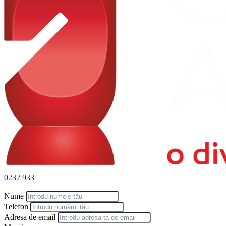
✔️ Dealer autorizat Hyundai
✔️ Posibilitate test drive
✔️ Finanțare leasing / credit
✔️ Service autorizat & suport complet
📍 Te așteptăm la Casa Auto Iași pentru ofertă personalizată.
📞 Contactează-ne pentru disponibilitate și livrare rapidă.
0232 933
Nume
Telefon
Adresa de email