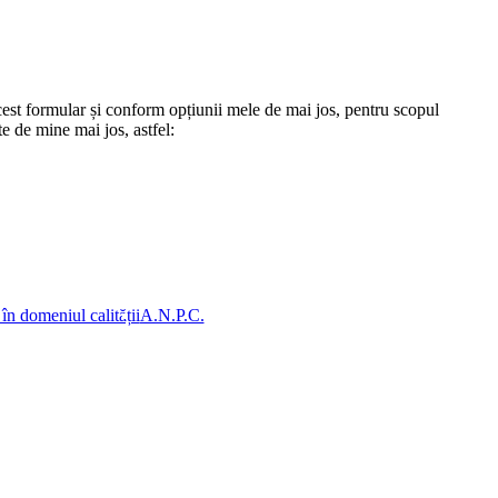
st formular și conform opțiunii mele de mai jos, pentru scopul
te de mine mai jos, astfel:
 în domeniul calității
A.N.P.C.