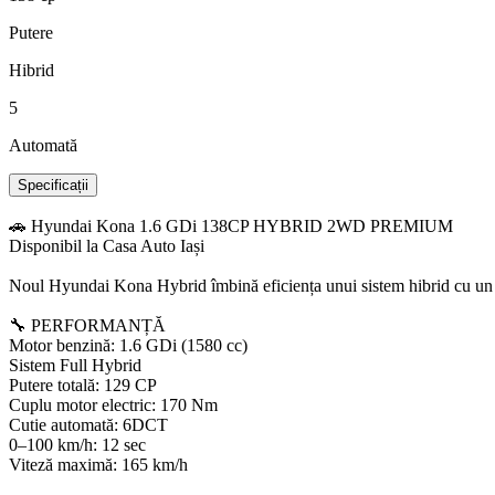
Putere
Hibrid
5
Automată
Specificații
🚗 Hyundai Kona 1.6 GDi 138CP HYBRID 2WD PREMIUM
Disponibil la Casa Auto Iași
Noul Hyundai Kona Hybrid îmbină eficiența unui sistem hibrid cu un de
🔧 PERFORMANȚĂ
Motor benzină: 1.6 GDi (1580 cc)
Sistem Full Hybrid
Putere totală: 129 CP
Cuplu motor electric: 170 Nm
Cutie automată: 6DCT
0–100 km/h: 12 sec
Viteză maximă: 165 km/h