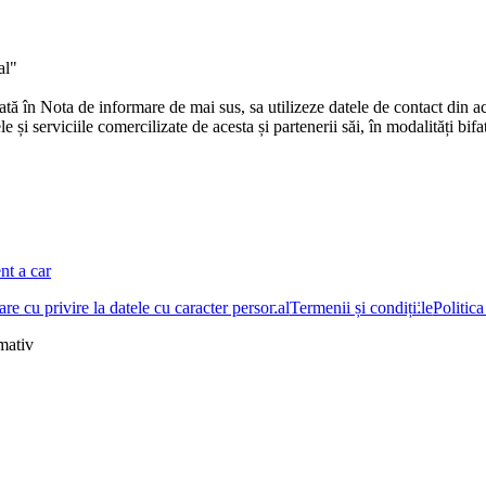
al"
în Nota de informare de mai sus, sa utilizeze datele de contact din ace
și serviciile comercilizate de acesta și partenerii săi, în modalități bifa
nt a car
re cu privire la datele cu caracter personal
Termenii și condițiile
Politica
rmativ