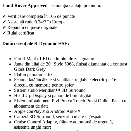
Land Rover Approved
– Garanția calității premium:
✔ Verificare completă în 165 de puncte
✔ Asistență rutieră 24/7 în Europa
✔ Reparații cu piese originale
✔ Rulaj certificat
Dotări esențiale R-Dynamic HSE:
Faruri Matrix LED cu lumini de zi signature
Jante din aliaj de 20" Style 5068, finisaj diamantat cu contrast
Gloss Dark Grey
Plafon panoramic fix
Scaune față încălzite și ventilate, reglabile electric pe 16
direcții, cu memorie pentru șofer
Sistem audio Meridian™ 3D Surround
Head-Up Display și panou de bord digital
Sistem infotainment Pivi Pro cu Touch Pro și Online Pack cu
abonament de date
Apple CarPlay® și Android Auto™
Cameră 3D Surround, senzori parcare față/spate
Cruise Control Adaptiv, frânare autonomă de urgență,
asistență unghi mort