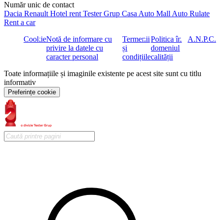
Număr unic de contact
Dacia
Renault
Hotel rent
Tester Grup
Casa Auto
Mall Auto
Rulate
Rent a car
Cookie
Notă de informare cu
Termenii
Politica în
A.N.P.C.
privire la datele cu
și
domeniul
caracter personal
condițiile
calității
Toate informațiile și imaginile existente pe acest site sunt cu titlu
informativ
Preferințe cookie