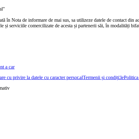
al"
în Nota de informare de mai sus, sa utilizeze datele de contact din ace
și serviciile comercilizate de acesta și partenerii săi, în modalități bifa
nt a car
re cu privire la datele cu caracter personal
Termenii și condițiile
Politica
rmativ