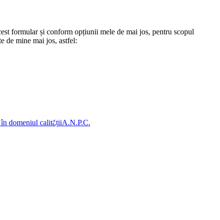
st formular și conform opțiunii mele de mai jos, pentru scopul
te de mine mai jos, astfel:
 în domeniul calității
A.N.P.C.