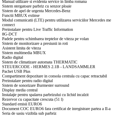
Manual utilizare si evidenta service in limba romana
Sistem stergatoare parbriz cu senzor ploaie
Sistem de apel de urgenta Mercedes-Benz
Functii MBUX extinse
Modul comunicatii (LTE) pentru utilizarea serviciilor Mercedes me
connect
Preinstalare pentru Live Traffic Information
8G-DCT
Padele pentru schimbarea treptelor de viteza pe volan
Sistem de monitorizare a presiunii in roti
Asistent limita de viteza
Sistem multimedia MBUX
Radio digital
Sistem de climatizare automata THERMATIC
STEUERCODE - HERMES 2.1B - LANDSAMMLER
Pachet USB Plus
Compartiment depozitare in consola centrala cu capac retractabil
Preinstalare pentru radio digital
Sistem de sonorizare Burmester surround
Display media central
Instalaţie pentru spalarea parbrizului cu lichid incalzit
Rezervor cu capacitate crescuta (51 l)
Standard emisii EURO6
Document COC EURO6 fara certificat de inregistrare partea a II-a
Seria de sasiu vizibila sub parbriz