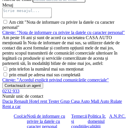
Mesaj
Am citit "Nota de informare cu privire la datele cu caracter
personal"
Citește: "Nota de informare cu privire la datele cu caracter personal"
Am peste 16 ani și sunt de acord ca societatea CASA AUTO
menționată în Nota de informare de mai sus, sa utilizeze datele de
contact din acest formular și conform opțiunii mele de mai jos,
pentru scopul transmiterii de comunicări comerciale ulterioare în
legătură cu produsele și serviciile comercilizate de acesta și
partenerii săi, în modalități bifate de mine mai jos, astfel:
prin telefon la numărul mai sus menționat
prin email pe adresa mai sus completată
Citește: "Acordul explicit privind comunicările comerciale"
Contactează un agent
0232 933
Număr unic de contact
Dacia
Renault
Hotel rent
Tester Grup
Casa Auto
Mall Auto
Rulate
Rent a car
Cookie
Notă de informare cu
Termenii
Politica în
A.N.P.C.
privire la datele cu
și
domeniul
caracter personal
condițiile
calității