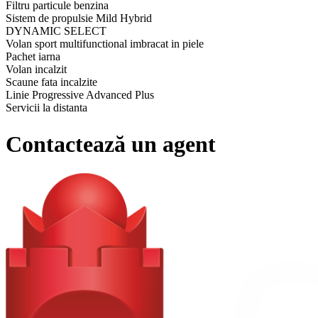
Filtru particule benzina
Sistem de propulsie Mild Hybrid
DYNAMIC SELECT
Volan sport multifunctional imbracat in piele
Pachet iarna
Volan incalzit
Scaune fata incalzite
Linie Progressive Advanced Plus
Servicii la distanta
Suspensie confort coborata
Kit interventie pana TIREFIT
Contactează un agent
Linie Progressive
Jante din aliaj 43.2 cm (17"), design 10 spite
Bancheta spate cu spatar rabatabil
Suport dublu pentru pahare
Ornamente cu aspect de fibra de carbon
Plafon imbracat in stofa gri Crystal
Scaune confort
MBUX Navigation Premium
Preinstalare pentru servicii navigatie
Navigatie pe HDD
Pachet Advanced Plus
Cotiera spate
Panou de instrumente complet digital
Asistent adaptiv pentru faza lunga