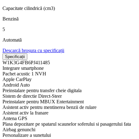
Capacitate cilindrică (cm3)
Benzină
5
Automată
Descarcă broșura cu specificații
Specificații
W1K3G4FB6PJ411485
Integrare smartphone
Pachet acustic 1 NVH
Apple CarPlay
Android Auto
Preinstalare pentru transfer cheie digitala
Sistem de directie Direct-Steer
Preinstalare pentru MBUX Entertainment
Asistent activ pentru mentinerea benzii de rulare
Asistent activ la franare
Antena GPS
Plasa depozitare pe spatarul scaunelor soferului si pasagerului fata
Airbag genunchi
Personalizare a sunetului