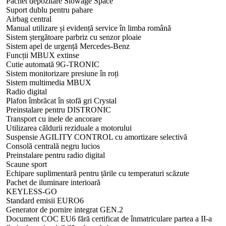
Pachet depozitare Stowage Space
Suport dublu pentru pahare
Airbag central
Manual utilizare și evidență service în limba română
Sistem ștergătoare parbriz cu senzor ploaie
Sistem apel de urgență Mercedes-Benz
Funcții MBUX extinse
Cutie automată 9G-TRONIC
Sistem monitorizare presiune în roți
Sistem multimedia MBUX
Radio digital
Plafon îmbrăcat în stofă gri Crystal
Preinstalare pentru DISTRONIC
Transport cu inele de ancorare
Utilizarea căldurii reziduale a motorului
Suspensie AGILITY CONTROL cu amortizare selectivă
Consolă centrală negru lucios
Preinstalare pentru radio digital
Scaune sport
Echipare suplimentară pentru țările cu temperaturi scăzute
Pachet de iluminare interioară
KEYLESS-GO
Standard emisii EURO6
Generator de pornire integrat GEN.2
Document COC EU6 fără certificat de înmatriculare partea a II-a