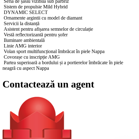
Seria de șasiu vizibilă sub parbriz
Sistem de propulsie Mild Hybrid
DYNAMIC SELECT
Ornamente argintii cu model de diamant
Servicii la distanță
Asistent pentru afișarea semnelor de circulație
Vestă reflectorizantă pentru șofer
Iluminare ambientală
Linie AMG interior
Volan sport multifuncțional îmbrăcat în piele Nappa
Covorașe cu inscripție AMG
Partea superioară a bordului și a portierelor îmbrăcate în piele
neagră cu aspect Nappa
Linie AMG exterior
Grilă radiator design Mercedes-Benz
Contactează un agent
Pachet AMG Styling
Jante AMG din aliaj 18" design 5 spițe
Sistem de frânare cu discuri de dimensiuni mărite pe puntea față
Pachet Premium
Integrare smartphone
Pachet memorie
Scanner amprentă
Display șofer
Sistem de climatizare automată THERMATIC
Asistent adaptiv pentru fază lungă Plus