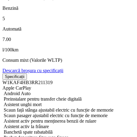
Benzină
5
Automată
7.00
l/100km
Consum mixt (Valorile WLTP)
Descarcă broșura cu specificații
Specificații
W1KAF4HB3RR211319
Apple CarPlay
Android Auto
Preinstalare pentru transfer cheie digitală
Asistent unghi mort
Scaun față stânga ajustabil electric cu funcție de memorie
Scaun pasager ajustabil electric cu funcție de memorie
Asistent activ pentru menținerea benzii de rulare
Asistent activ la frânare
Banchetă spate rabatabilă