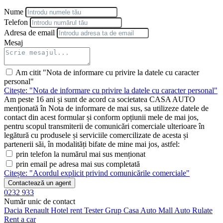
Anvelope vară
Nume
Indicator stare centuri de siguranță spate
Dezactivare automată airbag pasager față
Telefon
Realitate augmentată MBUX pentru navigație
Adresa de email
Suport lombar pe 4 sensuri
Mesaj
Capotă activă pentru protecția pietonilor
Am citit "Nota de informare cu privire la datele cu caracter
personal"
Citește: "Nota de informare cu privire la datele cu caracter personal"
Am peste 16 ani și sunt de acord ca societatea CASA AUTO
menționată în Nota de informare de mai sus, sa utilizeze datele de
contact din acest formular și conform opțiunii mele de mai jos,
pentru scopul transmiterii de comunicări comerciale ulterioare în
legătură cu produsele și serviciile comercilizate de acesta și
partenerii săi, în modalități bifate de mine mai jos, astfel:
prin telefon la numărul mai sus menționat
prin email pe adresa mai sus completată
Citește: "Acordul explicit privind comunicările comerciale"
Contactează un agent
0232 933
Număr unic de contact
Dacia
Renault
Hotel rent
Tester Grup
Casa Auto
Mall Auto
Rulate
Rent a car