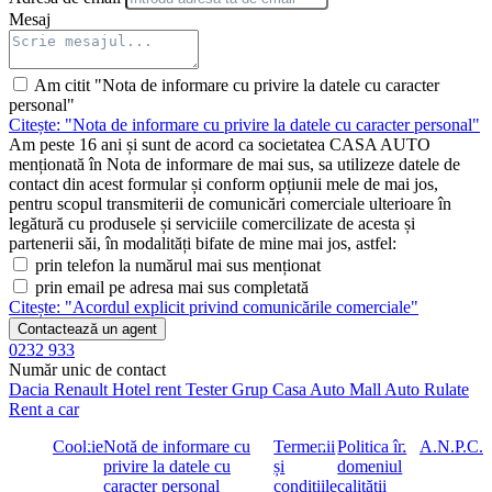
Asistent activ de limitare a vitezei
Mesaj
Pachet parcare cu camera 360°
Asistent activ la parcare cu PARKTRONIC
Camera 360°
Am citit "Nota de informare cu privire la datele cu caracter
DIGITAL LIGHT
personal"
DIGITAL LIGHT
Citește: "Nota de informare cu privire la datele cu caracter personal"
Benzi reflectorizante continue in fata
Am peste 16 ani și sunt de acord ca societatea CASA AUTO
Asistent adaptiv pentru faza lunga Plus
menționată în Nota de informare de mai sus, sa utilizeze datele de
Pachet Base
contact din acest formular și conform opțiunii mele de mai jos,
Preinstalare pentru transfer cheie digitala
pentru scopul transmiterii de comunicări comerciale ulterioare în
Servicii remote Premium
legătură cu produsele și serviciile comercilizate de acesta și
Instalaţie pentru spalarea parbrizului cu lichid incalzit
partenerii săi, în modalități bifate de mine mai jos, astfel:
Cablu de incarcare pentru priza domestica, 5 metri, drept
prin telefon la numărul mai sus menționat
Kit interventie pana TIREFIT
prin email pe adresa mai sus completată
URBAN GUARD Plus
Citește: "Acordul explicit privind comunicările comerciale"
Sistem de alarma antifurt
Sistem interior de monitorizare
Contactează un agent
MBUX Navigation Premium
0232 933
Preinstalare pentru servicii navigatie
Număr unic de contact
Functii MBUX extinse
Dacia
Renault
Hotel rent
Tester Grup
Casa Auto
Mall Auto
Rulate
Navigatie pe HDD
Rent a car
Preinstalare pentru Live Traffic Information
Cookie
Notă de informare cu
Termenii
Politica în
A.N.P.C.
Realitate augmentata MBUX pentru navigatie
privire la datele cu
și
domeniul
Ornamente praguri inscriptionate Mercedes-Benz, iluminate
caracter personal
condițiile
calității
Linie AMG exterior