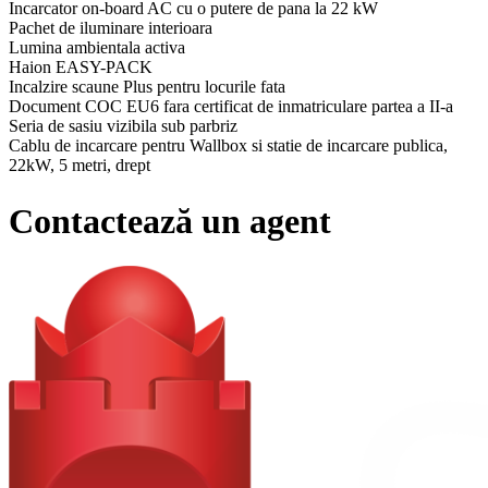
Incarcator on-board AC cu o putere de pana la 22 kW
Pachet de iluminare interioara
Lumina ambientala activa
Haion EASY-PACK
Incalzire scaune Plus pentru locurile fata
Document COC EU6 fara certificat de inmatriculare partea a II-a
Seria de sasiu vizibila sub parbriz
Cablu de incarcare pentru Wallbox si statie de incarcare publica,
22kW, 5 metri, drept
Indicator acustic de prezenta
DYNAMIC SELECT
Contactează un agent
Asistent activ la schimbarea benzii
Functie de repornire automata in blocajele de trafic
Adaptarea vitezei in functie de ruta
Pachet Electric Art interior
Padele galvanizate pe volan
Plafon imbracat in stofa neagra
Scaune confort
Lumina ambientala
Ornament din lemn de nuc tip deck
Volan multifunctional imbracat in piele Nappa
Covorase velur
Pachet confort KEYLESS-GO
Acces HANDS-FREE
KEYLESS-GO