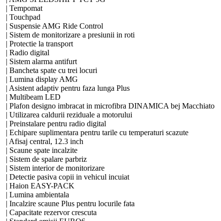
| Tempomat
| Touchpad
| Suspensie AMG Ride Control
| Sistem de monitorizare a presiunii in roti
| Protectie la transport
| Radio digital
| Sistem alarma antifurt
| Bancheta spate cu trei locuri
| Lumina display AMG
| Asistent adaptiv pentru faza lunga Plus
| Multibeam LED
| Plafon designo imbracat in microfibra DINAMICA bej Macchiato
| Utilizarea caldurii reziduale a motorului
| Preinstalare pentru radio digital
| Echipare suplimentara pentru tarile cu temperaturi scazute
| Afisaj central, 12.3 inch
| Scaune spate incalzite
| Sistem de spalare parbriz
| Sistem interior de monitorizare
| Detectie pasiva copii in vehicul incuiat
| Haion EASY-PACK
| Lumina ambientala
| Incalzire scaune Plus pentru locurile fata
| Capacitate rezervor crescuta