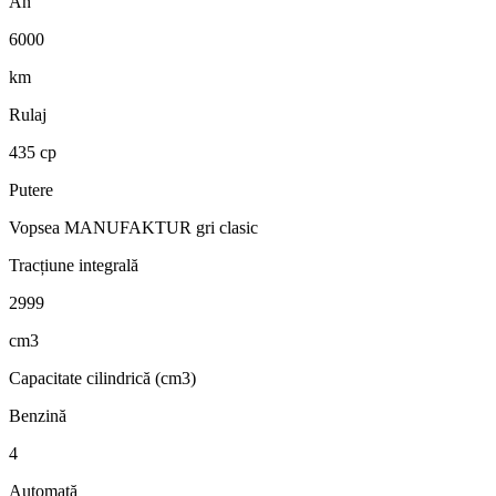
An
6000
km
Rulaj
435 cp
Putere
Vopsea MANUFAKTUR gri clasic
Tracțiune integrală
2999
cm3
Capacitate cilindrică (cm3)
Benzină
4
Automată