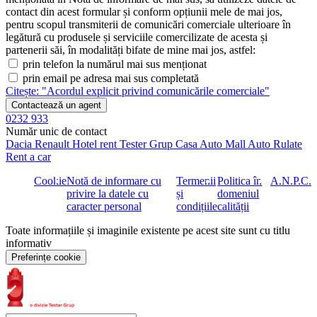
| Anvelope vara
contact din acest formular și conform opțiunii mele de mai jos,
| Afisaj status centuri de siguranta in panoul de instrumente
pentru scopul transmiterii de comunicări comerciale ulterioare în
| Senzor de detectare greutate in scaunul soferului (WSS)
legătură cu produsele și serviciile comercilizate de acesta și
| Covorase cu inscriptie AMG
partenerii săi, în modalități bifate de mine mai jos, astfel:
| Capota activa pentru protectia pietonilor
prin telefon la numărul mai sus menționat
| Etriere frana vopsite rosu
prin email pe adresa mai sus completată
| Comenzi AMG pe volan
Citește: "Acordul explicit privind comunicările comerciale"
Auto se poate livra dupa ce termina perioada de retentie de 6
Luni/6000 km .,
Contactează un agent
0232 933
Detalii echipa de vanzari
Număr unic de contact
Dacia
Renault
Hotel rent
Tester Grup
Casa Auto
Mall Auto
Rulate
Rent a car
Cookie
Notă de informare cu
Termenii
Politica în
A.N.P.C.
privire la datele cu
și
domeniul
caracter personal
condițiile
calității
Toate informațiile și imaginile existente pe acest site sunt cu titlu
informativ
Preferințe cookie