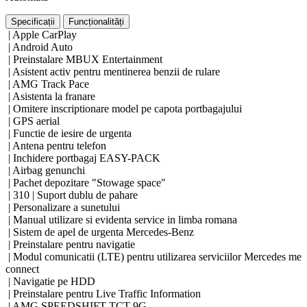
Specificații
Funcționalități
| Apple CarPlay
| Android Auto
| Preinstalare MBUX Entertainment
| Asistent activ pentru mentinerea benzii de rulare
| AMG Track Pace
| Asistenta la franare
| Omitere inscriptionare model pe capota portbagajului
| GPS aerial
| Functie de iesire de urgenta
| Antena pentru telefon
| Inchidere portbagaj EASY-PACK
| Airbag genunchi
| Pachet depozitare "Stowage space"
| 310 | Suport dublu de pahare
| Personalizare a sunetului
| Manual utilizare si evidenta service in limba romana
| Sistem de apel de urgenta Mercedes-Benz
| Preinstalare pentru navigatie
| Modul comunicatii (LTE) pentru utilizarea serviciilor Mercedes me
connect
| Navigatie pe HDD
| Preinstalare pentru Live Traffic Information
| AMG SPEEDSHIFT TCT 9G