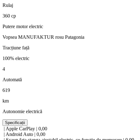
Rulaj
360 cp
Putere motor electric
Vopsea MANUFAKTUR rosu Patagonia
Tracțiune față
100% electric
4
Automată
619
km
Autonomie electrică
Specificații
| Apple CarPlay | 0,00
| Android Auto | 0,00
| Scaun fata stanga ajustabil electric, cu functie de memorare | 0,00