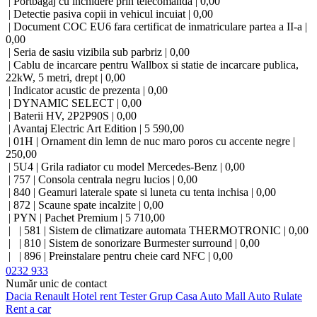
| Portbagaj cu inchidere prin telecomanda | 0,00
| Detectie pasiva copii in vehicul incuiat | 0,00
| Document COC EU6 fara certificat de inmatriculare partea a II-a |
0,00
| Seria de sasiu vizibila sub parbriz | 0,00
| Cablu de incarcare pentru Wallbox si statie de incarcare publica,
22kW, 5 metri, drept | 0,00
| Indicator acustic de prezenta | 0,00
| DYNAMIC SELECT | 0,00
| Baterii HV, 2P2P90S | 0,00
| Avantaj Electric Art Edition | 5 590,00
| 01H | Ornament din lemn de nuc maro poros cu accente negre |
250,00
| 5U4 | Grila radiator cu model Mercedes-Benz | 0,00
| 757 | Consola centrala negru lucios | 0,00
| 840 | Geamuri laterale spate si luneta cu tenta inchisa | 0,00
| 872 | Scaune spate incalzite | 0,00
| PYN | Pachet Premium | 5 710,00
| | 581 | Sistem de climatizare automata THERMOTRONIC | 0,00
| | 810 | Sistem de sonorizare Burmester surround | 0,00
| | 896 | Preinstalare pentru cheie card NFC | 0,00
| | P17 | Pachet confort KEYLESS-GO | 0,00
0232 933
| | | 871 | Sistem de senzori pentru deschiderea haionului | 0,00
Număr unic de contact
| | P82 | Urban Guard Plus | 0,00
Dacia
Renault
Hotel rent
Tester Grup
Casa Auto
Mall Auto
Rulate
| | | 551 | Sistem de alarma antifurt | 0,00
Rent a car