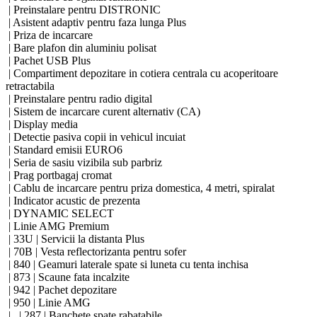
| Preinstalare pentru DISTRONIC
| Asistent adaptiv pentru faza lunga Plus
| Priza de incarcare
| Bare plafon din aluminiu polisat
| Pachet USB Plus
| Compartiment depozitare in cotiera centrala cu acoperitoare
retractabila
| Preinstalare pentru radio digital
| Sistem de incarcare curent alternativ (CA)
| Display media
| Detectie pasiva copii in vehicul incuiat
| Standard emisii EURO6
| Seria de sasiu vizibila sub parbriz
| Prag portbagaj cromat
| Cablu de incarcare pentru priza domestica, 4 metri, spiralat
| Indicator acustic de prezenta
| DYNAMIC SELECT
| Linie AMG Premium
| 33U | Servicii la distanta Plus
| 70B | Vesta reflectorizanta pentru sofer
| 840 | Geamuri laterale spate si luneta cu tenta inchisa
| 873 | Scaune fata incalzite
| 942 | Pachet depozitare
| 950 | Linie AMG
| | 287 | Banchete spate rabatabile