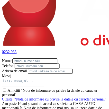
| | | 218 | Camera pentru deplasarea in marsarier
| | | 235 | Asistent activ la parcare cu PARKTRONIC
| | P49 | Pachet oglinda
| | | 252 | Oglinda retrovizoare cu ajustare automata a luminozitatii
| | | 500 | Oglinzi exterioare rabatabile electric
| | PBG | Preinstalare pentru Navigatie si pachet Confort si
Conectivitate
| | | 01U | Preinstalare pentru servicii navigatie
| | | 365 | Navigatie pe HDD
| | U22 | Suport lombar pe 4 sensuri
| | U45 | Ornamente praguri inscriptionate Mercedes-Benz,
0232 933
iluminate, cu carcasa detasabila
| Anvelope vara
Nume
| Status centuri de siguranta pentru locurile din spate in afisajul
central
Telefon
| Dezactivarea automata pentru airbag-ul pasagerului din fata
Adresa de email
| Realitate augmentata MBUX pentru navigatie
Mesaj
| Priza 12V in portbagaj
| Bara de torsiune
| Pachet confort scaune
Am citit "Nota de informare cu privire la datele cu caracter
| Capota activa pentru protectia pietonilor
personal"
| Pachet de lumini si vizibilitate
Citește: "Nota de informare cu privire la datele cu caracter personal"
Data primei înmatriculări: 09.11.2024
Am peste 16 ani și sunt de acord ca societatea CASA AUTO
Autoturism Test Drive (rulaj): 3000 km
menționată în Nota de informare de mai sus, sa utilizeze datele de