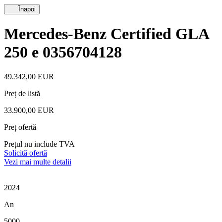
Înapoi
Mercedes-Benz Certified GLA
250 e 0356704128
49.342,00 EUR
Preț de listă
33.900,00 EUR
Preț ofertă
Prețul nu include TVA
Solicită ofertă
Vezi mai multe detalii
2024
An
5000