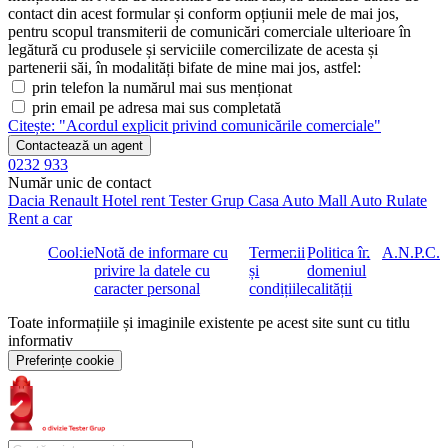
contact din acest formular și conform opțiunii mele de mai jos,
Beneficii Mercedes-Benz:
pentru scopul transmiterii de comunicări comerciale ulterioare în
legătură cu produsele și serviciile comercilizate de acesta și
Avantaj autoturism certificat 8.809,59 euro TVA inclus.
partenerii săi, în modalități bifate de mine mai jos, astfel:
Garanție 2 ani fără limită de kilometri de la data primei
prin telefon la numărul mai sus menționat
înmatriculări
prin email pe adresa mai sus completată
Bonus garanție extinsă
până la 4 ani, în limita a 200.000
Citește: "Acordul explicit privind comunicările comerciale"
kilometri (care dintre cele două survine prima de la prima
inmatriculare)
Contactează un agent
Garanție baterie de înaltă tensiune 6 ani în limita a
0232 933
100.000 km de la data primei înmatriculări
Număr unic de contact
Dacia
Renault
Hotel rent
Tester Grup
Casa Auto
Mall Auto
Rulate
Servicii Mercedes-Benz autoturisme noi:
Rent a car
Contract service cu 15% discount:
Cookie
Notă de informare cu
Termenii
Politica în
A.N.P.C.
https://myservicecalculator.mercedes-benz.ro
privire la datele cu
și
domeniul
Accesorii Mercedes-Benz originale:
https://www.mercedes-
caracter personal
condițiile
calității
benz.ro/passengercars/buy/technical-accessoires-
overview.html
Toate informațiile și imaginile existente pe acest site sunt cu titlu
Extindere garanție:
https://www.mercedes-
informativ
benz.ro/passengercars/services/warranty.html
Preferințe cookie
Servicii de finanțare prin Mercedes-Benz Leasing:
https://www.mercedes-
benz.ro/passengercars/finance.html#comparison