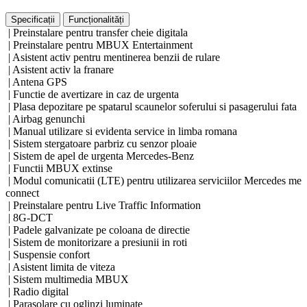
Specificații
Funcționalități
| Preinstalare pentru transfer cheie digitala
| Preinstalare pentru MBUX Entertainment
| Asistent activ pentru mentinerea benzii de rulare
| Asistent activ la franare
| Antena GPS
| Functie de avertizare in caz de urgenta
| Plasa depozitare pe spatarul scaunelor soferului si pasagerului fata
| Airbag genunchi
| Manual utilizare si evidenta service in limba romana
| Sistem stergatoare parbriz cu senzor ploaie
| Sistem de apel de urgenta Mercedes-Benz
| Functii MBUX extinse
| Modul comunicatii (LTE) pentru utilizarea serviciilor Mercedes me
connect
| Preinstalare pentru Live Traffic Information
| 8G-DCT
| Padele galvanizate pe coloana de directie
| Sistem de monitorizare a presiunii in roti
| Suspensie confort
| Asistent limita de viteza
| Sistem multimedia MBUX
| Radio digital
| Parasolare cu oglinzi luminate