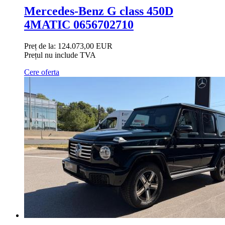
Mercedes-Benz G class 450D
4MATIC 0656702710
Preț de la:
124.073,00 EUR
Prețul nu include TVA
Cere oferta