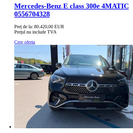
Mercedes-Benz E class 300e 4MATIC
0556704328
Preț de la:
80.420,00 EUR
Prețul nu include TVA
Cere oferta