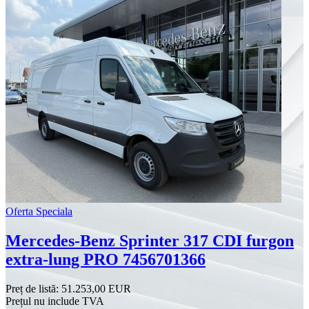
Oferta Speciala
Mercedes-Benz Sprinter 317 CDI furgon
extra-lung PRO 7456701366
Preț de listă:
51.253,00 EUR
Prețul nu include TVA