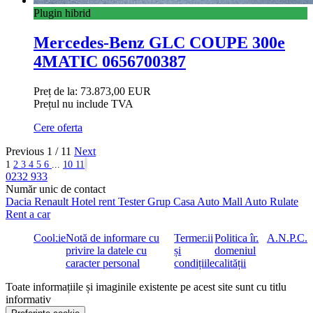
Plugin hibrid
Mercedes-Benz GLC COUPE 300e
4MATIC 0656700387
Preț de la:
73.873,00 EUR
Prețul nu include TVA
Cere oferta
Previous
1 / 11
Next
1
2
3
4
5
6
...
10
11
0232 933
Număr unic de contact
Dacia
Renault
Hotel rent
Tester Grup
Casa Auto
Mall Auto
Rulate
Rent a car
Cookie
Notă de informare cu
Termenii
Politica în
A.N.P.C.
privire la datele cu
și
domeniul
caracter personal
condițiile
calității
Toate informațiile și imaginile existente pe acest site sunt cu titlu
informativ