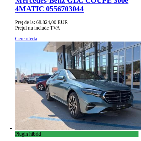
Mercedes-Benz GLC COUPE 300e
4MATIC 0556703044
Preț de la:
68.824,00 EUR
Prețul nu include TVA
Cere oferta
Plugin hibrid