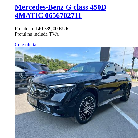
Mercedes-Benz G class 450D
4MATIC 0656702711
Preț de la:
140.389,00 EUR
Prețul nu include TVA
Cere oferta