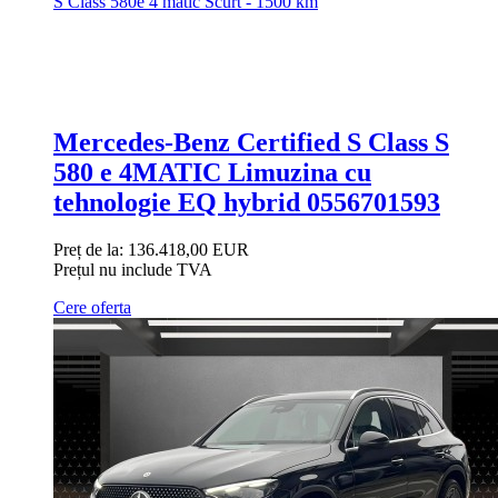
S Class 580e 4 matic Scurt - 1500 km
Mercedes-Benz Certified S Class S
580 e 4MATIC Limuzina cu
tehnologie EQ hybrid 0556701593
Preț de la:
136.418,00 EUR
Prețul nu include TVA
Cere oferta