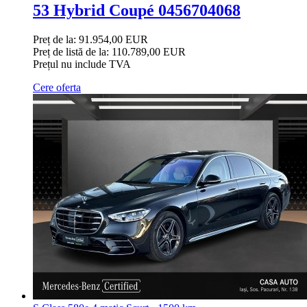
53 Hybrid Coupé 0456704068
Preț de la: 91.954,00 EUR
Preț de listă de la:
110.789,00 EUR
Prețul nu include TVA
Cere oferta