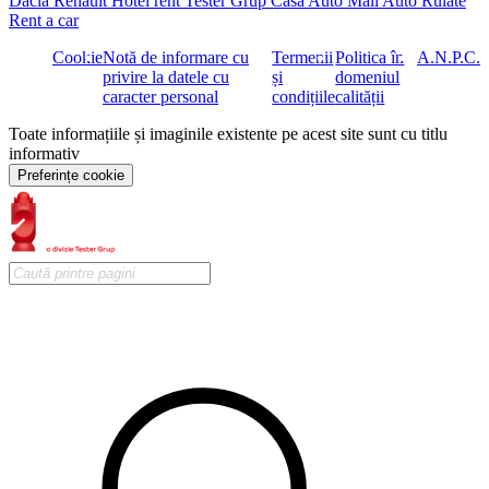
Dacia
Renault
Hotel rent
Tester Grup
Casa Auto
Mall Auto
Rulate
Rent a car
Cookie
Notă de informare cu
Termenii
Politica în
A.N.P.C.
privire la datele cu
și
domeniul
caracter personal
condițiile
calității
Toate informațiile și imaginile existente pe acest site sunt cu titlu
informativ
Preferințe cookie