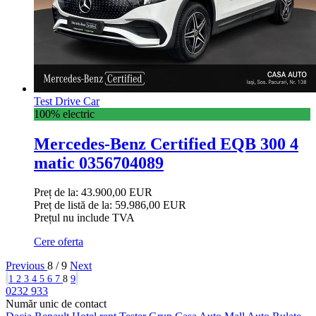
Test Drive Car
100% electric
Mercedes-Benz Certified EQB 300 4
matic 0356704089
Preț de la: 43.900,00 EUR
Preț de listă de la:
59.986,00 EUR
Prețul nu include TVA
Cere oferta
Previous
8 / 9
Next
1
2
3
4
5
6
7
8
9
0232 933
Număr unic de contact