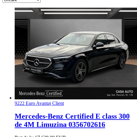
9222 Euro Avantaj Client
Mercedes-Benz Certified E class 300
de 4M Limuzina 0356702616