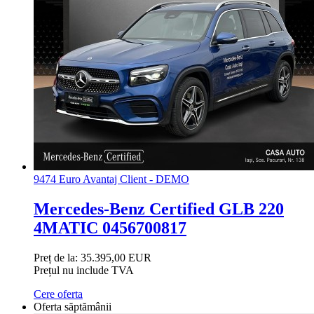
9474 Euro Avantaj Client - DEMO
Mercedes-Benz Certified GLB 220
4MATIC 0456700817
Preț de la:
35.395,00 EUR
Prețul nu include TVA
Cere oferta
Oferta săptămânii