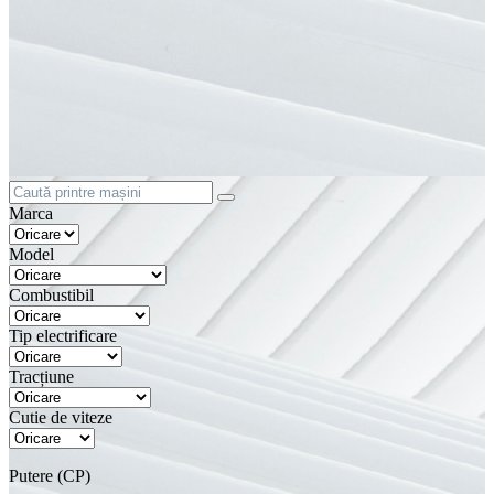
Marca
Model
Combustibil
Tip electrificare
Tracțiune
Cutie de viteze
Putere (CP)