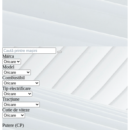
Marca
Model
Combustibil
Tip electrificare
Tracțiune
Cutie de viteze
Putere (CP)