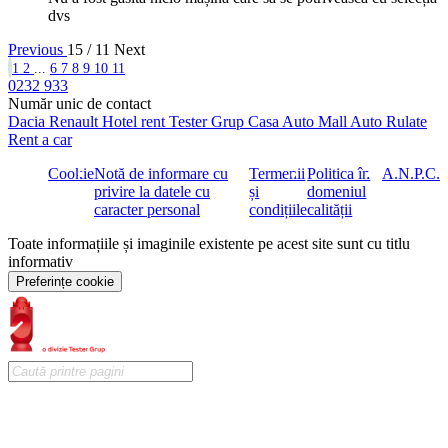
dvs
Previous
15 / 11
Next
1
2
...
6
7
8
9
10
11
0232 933
Număr unic de contact
Dacia
Renault
Hotel rent
Tester Grup
Casa Auto
Mall Auto
Rulate
Rent a car
Cookie
Notă de informare cu
Termenii
Politica în
A.N.P.C.
privire la datele cu
și
domeniul
caracter personal
condițiile
calității
Toate informațiile și imaginile existente pe acest site sunt cu titlu
informativ
Preferințe cookie